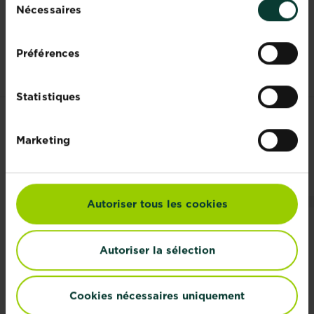
d'utiliser un désherbant biocontrôle, très
Nécessaires
du
facile et pratique à utiliser. Vous pouvez
consentement
également utiliser le spray Roundup® multi-
usage prêt à l'emploi 1,2 litres
Préférences
Statistiques
LES CLIENTS ONT
Marketing
ÉGALEMENT REGARDÉ
Autoriser tous les cookies
Autoriser la sélection
Cookies nécessaires uniquement