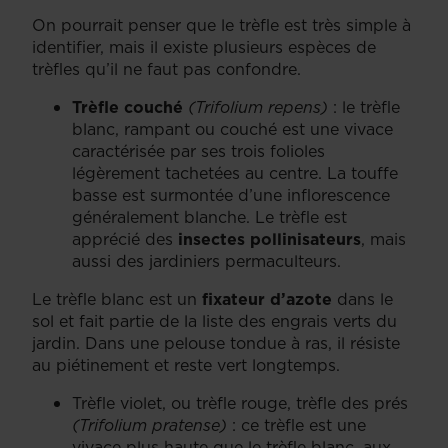
On pourrait penser que le trèfle est très simple à
identifier, mais il existe plusieurs espèces de
trèfles qu’il ne faut pas confondre.
Trèfle couché
(Trifolium repens)
: le trèfle
blanc, rampant ou couché est une vivace
caractérisée par ses trois folioles
légèrement tachetées au centre. La touffe
basse est surmontée d’une inflorescence
généralement blanche. Le trèfle est
apprécié des
insectes pollinisateurs
, mais
aussi des jardiniers permaculteurs.
Le trèfle blanc est un
fixateur d’azote
dans le
sol et fait partie de la liste des engrais verts du
jardin. Dans une pelouse tondue à ras, il résiste
au piétinement et reste vert longtemps.
Trèfle violet, ou trèfle rouge, trèfle des prés
(Trifolium pratense)
: ce trèfle est une
vivace plus haute que le trèfle blanc, aux