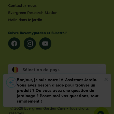
Contactez-nous
Evergreen Research Station
Malin dans le jardin
Suivre ilovemygarden et Substral®
Sélection de pays
Footer
Conditions d’utilisation
Malin dans le jardin
Info technique
Politique relative aux données personnelles
Préférences de cookies
©
2026 Evergreen Garden Care – Tous droits
réservés.