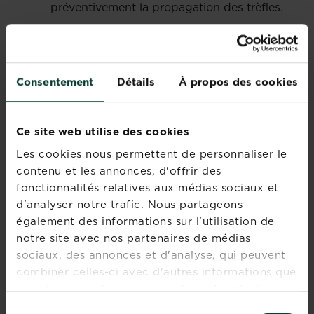
préventivement la propagation des trèfles.
Récoltez le feuillage et les parties
Consentement
Détails
À propos des cookies
comestibles du trèfle rouge pour vous en
débarrasser.
Ce site web utilise des cookies
Les cookies nous permettent de personnaliser le
contenu et les annonces, d'offrir des
Accepter la présence des trèfles : trèfle
fonctionnalités relatives aux médias sociaux et
blanc et rouge possèdent des vertus pour
d'analyser notre trafic. Nous partageons
votre terre de jardin, les accepter sans pour
autant être envahi n’est pas dénué d’intérêt.
également des informations sur l'utilisation de
notre site avec nos partenaires de médias
sociaux, des annonces et d'analyse, qui peuvent
combiner celles-ci avec d'autres informations que
Comme expliqué précédemment, les
vous leur avez fournies ou qu'ils ont collectées
racines cassantes sont difficiles à enlever
totalement. Nous vous recommandons
lors de votre utilisation de leurs services.
Sélection