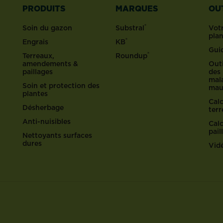
PRODUITS
MARQUES
OU
®
Soin du gazon
Substral
Votr
pla
®
Engrais
KB
Gui
®
Terreaux,
Roundup
amendements &
Outi
paillages
des 
mala
Soin et protection des
mau
plantes
Cal
Désherbage
ter
Anti-nuisibles
Cal
pail
Nettoyants surfaces
dures
Vid