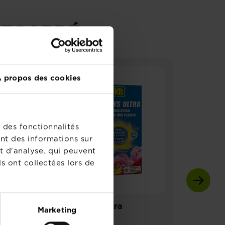
REGARDÉ
 propos des cookies
 des fonctionnalités
nt des informations sur
t d'analyse, qui peuvent
s ont collectées lors de
KB Fongys Ultra
KB M
Marketing