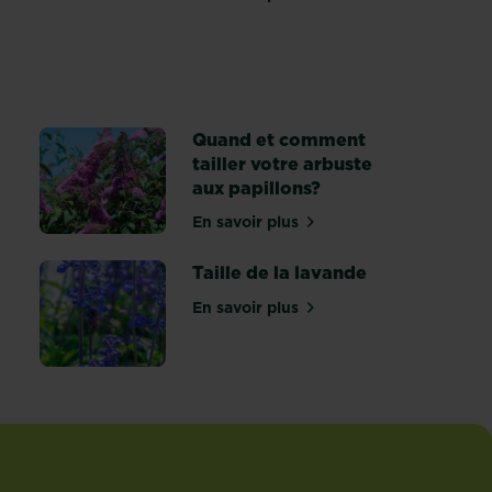
sur 10 exemples d’aménagement
 pour aménager un jardin japonais: créez un espace tranquille
Quand et comment
tailler votre arbuste
aux papillons?
tirer le lierre
En savoir plus
sur Quand et comment tailler 
Taille de la lavande
En savoir plus
sur Taille de la lavande
rustiques à suspendre à l’extérieur