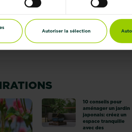
pour rosiers & plantes
fleuries
Points de vente
Points de vente
es
Autoriser la sélection
Auto
PIRATIONS
10 conseils pour
aménager un jardin
japonais: créez un
espace tranquille
avec des