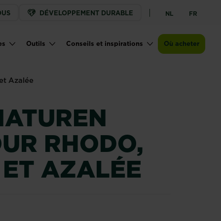
OUS
DÉVELOPPEMENT DURABLE
NL
FR
Points de vente
es
Outils
Conseils et inspirations
Où acheter
et Azalée
NATUREN
OUR RHODO,
 ET AZALÉE