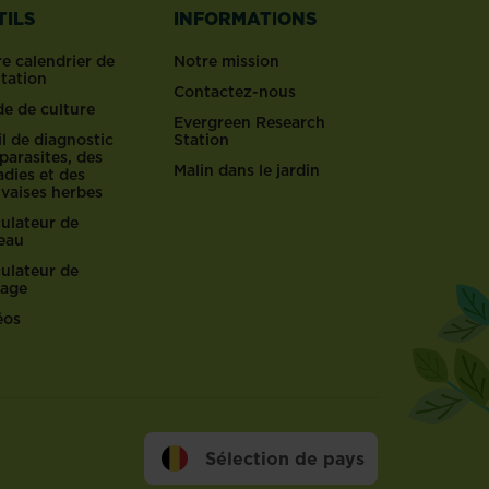
TILS
INFORMATIONS
e calendrier de
Notre mission
ntation
Contactez-nous
de de culture
Evergreen Research
l de diagnostic
Station
parasites, des
Malin dans le jardin
dies et des
vaises herbes
culateur de
reau
culateur de
lage
éos
Sélection de pays