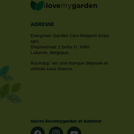
i
love
my
garden
ils
rayonnent
dans
ADRESSE
un
jardin.
Evergreen Garden Care Belgium bvba
À
sprl,
la
Dieptestraat 2 boîte 11, 9160
faveur
Lokeren, Belgique.
de
®
Roundup
est une marque déposée et
leurs
utilisée sous licence.
magnifiques
fleurs
et
de
leur
odeur
souvent
délicieuse,
Suivre ilovemygarden et Substral®
vous
pouvez