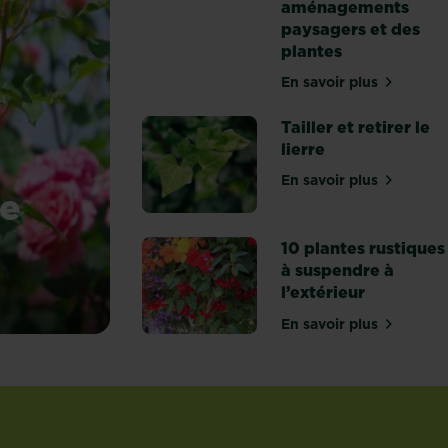
aménagements
paysagers et des
plantes
En savoir plus
sur 10 conseils
Tailler et retirer le
lierre
En savoir plus
sur Tailler et re
re
10 plantes rustiques
à suspendre à
l’extérieur
s rosiers
En savoir plus
sur 10 plantes 