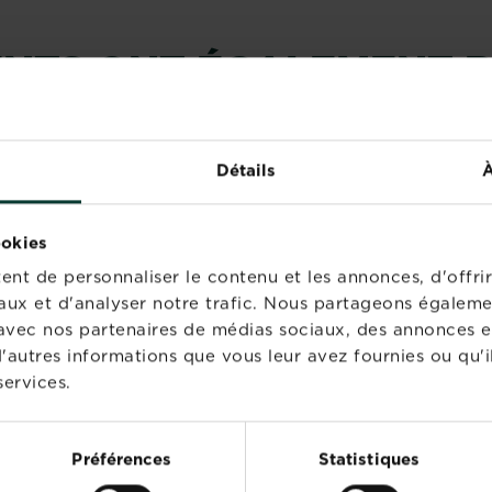
IENTS ONT ÉGALEMENT 
Détails
À
ookies
nt de personnaliser le contenu et les annonces, d'offrir
aux et d'analyser notre trafic. Nous partageons égaleme
te avec nos partenaires de médias sociaux, des annonces e
'autres informations que vous leur avez fournies ou qu'il
services.
®
®
stral Naturen Engrais
Substral
Osmocote
Préférences
Statistiques
r Rosiers
Engrais longue durée