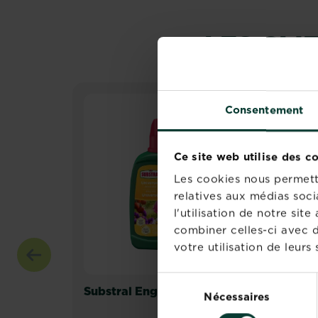
LES CL
Consentement
Ce site web utilise des c
Les cookies nous permette
relatives aux médias soci
l'utilisation de notre si
combiner celles-ci avec d
votre utilisation de leurs 
Sélection
Substral Engrais Universel
Sub
Nécessaires
du
Pou
consentement