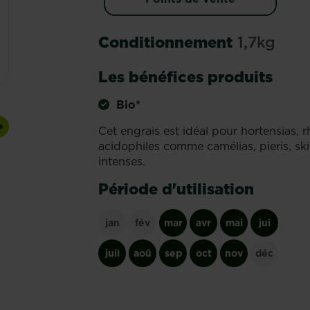
Conditionnement
1,7kg
Les bénéfices produits
Bio*
Cet engrais est idéal pour hortensias, 
Next
acidophiles comme camélias, pieris, sk
intenses.
Période d'utilisation
jan
fév
mar
avr
mai
jui
juil
aoû
sep
oct
nov
déc