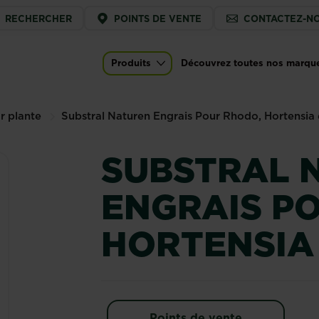
ice
RECHERCHER
POINTS DE VENTE
CONTACTEZ-N
u
 Pour Rhodo, Hortensia et Azalée
Produits
Découvrez toutes nos marqu
Main navigation
r plante
Substral Naturen Engrais Pour Rhodo, Hortensia 
SUBSTRAL 
ENGRAIS P
HORTENSIA
Points de vente