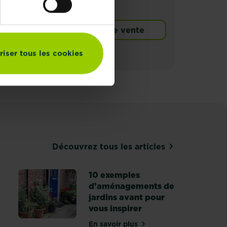
Points de vente
riser tous les cookies
Découvrez tous les articles
10 exemples
d’aménagements de
jardins avant pour
vous inspirer
En savoir plus