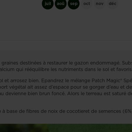
juil
aoû
sep
oct
nov
déc
de graines destinées à restaurer le gazon endommagé. Sub
calcium qui rééquilibre les nutriments dans le sol et favor
l et arrosez bien. Epandrez le mélange Patch Magic® Spéci
upport végétal ait assez d’espace pour se gorger d’eau et d
u devienne bien brun foncé. Alors le terreau est saturé de l
 à base de fibres de noix de cocotieret de semences (6%