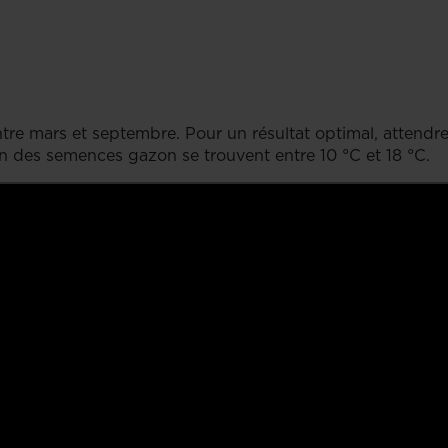
re mars et septembre. Pour un résultat optimal, attendre
n des semences gazon se trouvent entre 10 °C et 18 °C.