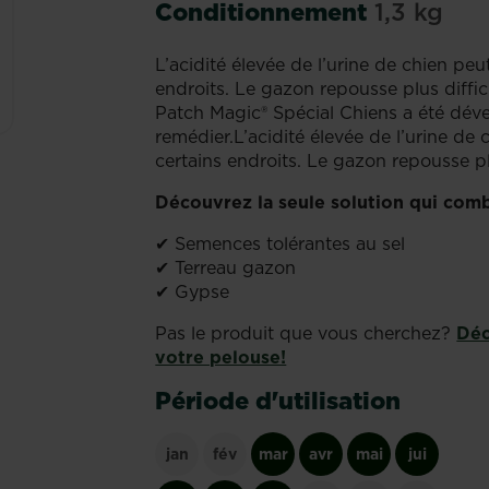
Conditionnement
1,3 kg
L’acidité élevée de l’urine de chien peut
endroits. Le gazon repousse plus diffici
Patch Magic® Spécial Chiens a été dév
remédier.L’acidité élevée de l’urine de 
certains endroits. Le gazon repousse plu
Découvrez la seule solution qui com
✔ Semences tolérantes au sel
✔ Terreau gazon
✔ Gypse
Pas le produit que vous cherchez?
Déc
votre pelouse!
Période d'utilisation
jan
fév
mar
avr
mai
jui