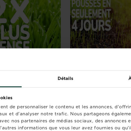
Détails
À
USSES 2X PLUS
POUSSES EN
NSE*
SEULEMENT 4 JOUR
ookies
énovateur prêt à l'emploie
Contient un terreau à bqs
nt de personnaliser le contenu et les annonces, d'offrir
se n'importe où, et crée
fibre de coco, qui fonctio
aux et d'analyser notre trafic. Nous partageons égaleme
belle pelouse verte et 2
comme une éponge. Il ab
te avec nos partenaires de médias sociaux, des annonces e
 plus dense. *Résultats
8 fois son poids en eau po
'autres informations que vous leur avez fournies ou qu'il