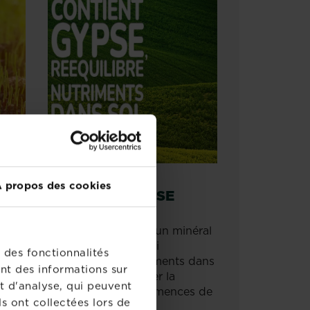
 propos des cookies
CONTIENT GYPSE
S*
Contient du gypse, un minéral
riche en calcium, qui
e de
 des fonctionnalités
rééquilibre les nutriments dans
nne
nt des informations sur
le sol afin de stimuler la
sorbe
t d'analyse, qui peuvent
germiniation des semences de
ur
s ont collectées lors de
gazon.