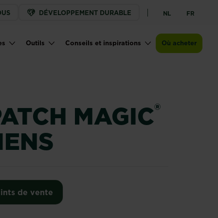
OUS
DÉVELOPPEMENT DURABLE
NL
FR
Points de vente
es
Outils
Conseils et inspirations
Où acheter
®
PATCH MAGIC
IENS
ints de vente