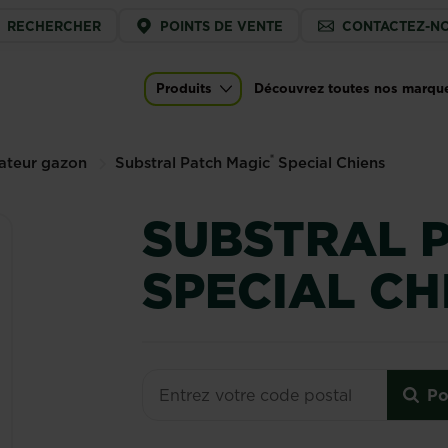
ice
RECHERCHER
POINTS DE VENTE
CONTACTEZ-N
u
cial Chiens
Produits
Découvrez toutes nos marqu
)
Main navigation
®
ateur gazon
Substral Patch Magic
Special Chiens
SUBSTRAL 
SPECIAL CH
Po