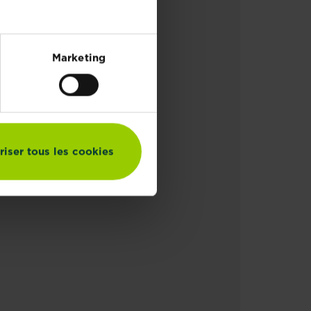
ège
Marketing
e
naire
riser tous les cookies