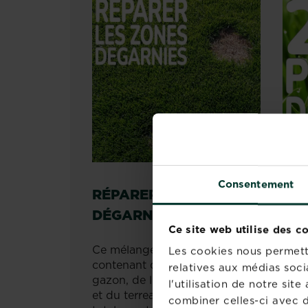
Consentement
RÉPARER LES ZONES
PO
DÉGARNIES
DE
Ce site web utilise des c
Ce mélange révolutionnaire
Ce r
Les cookies nous permette
contenant des semences du
pous
relatives aux médias soci
gazon, de l'engrais, du fixateur
une 
l'utilisation de notre si
et du terreau pour réparer
fois
combiner celles-ci avec d