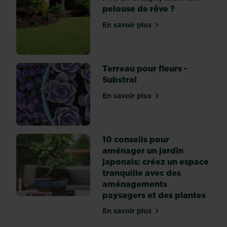
pelouse de rêve ?
leurs
racines
En savoir plus
sur Peu de temps, mais un
aient
le
temps
de...
Terreau pour fleurs -
Substral
En savoir plus
sur Terreau pour fleurs - S
10 conseils pour
aménager un jardin
japonais: créez un espace
tranquille avec des
aménagements
paysagers et des plantes
En savoir plus
sur 10 conseils pour amén