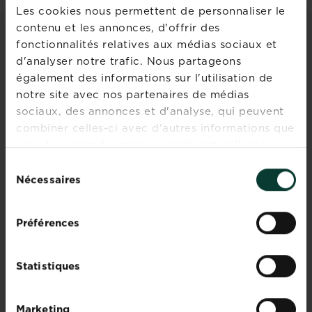
Les cookies nous permettent de personnaliser le
contenu et les annonces, d'offrir des
CONSEILS ET INSPIRATIONS
fonctionnalités relatives aux médias sociaux et
d'analyser notre trafic. Nous partageons
Découvrez tous les articles
également des informations sur l'utilisation de
notre site avec nos partenaires de médias
sociaux, des annonces et d'analyse, qui peuvent
combiner celles-ci avec d'autres informations que
vous leur avez fournies ou qu'ils ont collectées
lors de votre utilisation de leurs services.
Sélection
Nécessaires
du
Quel est le meilleur
consentement
moment pour planter des
Préférences
bulbes ?
Statistiques
Floraison
En savoir plus
sur Quel est le meilleur moment pour pl
printanière
Les
Marketing