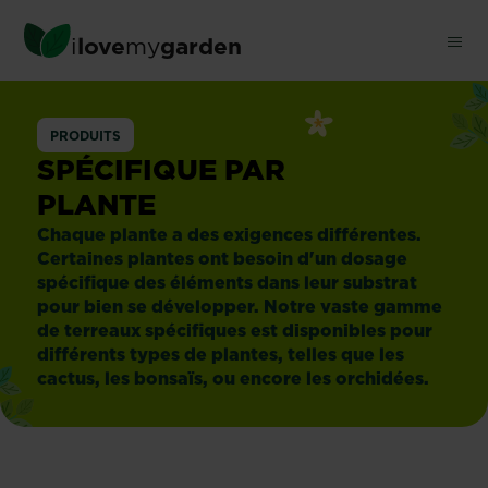
Skip
to
i
love
my
garden
main
content
Spécifique
PRODUITS
par
SPÉCIFIQUE PAR
PLANTE
plante
Chaque plante a des exigences différentes.
Certaines plantes ont besoin d'un dosage
spécifique des éléments dans leur substrat
pour bien se développer. Notre vaste gamme
de terreaux spécifiques est disponibles pour
différents types de plantes, telles que les
cactus, les bonsaïs, ou encore les orchidées.