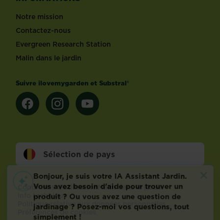
Notre mission
Contactez-nous
Evergreen Research Station
Malin dans le jardin
Suivre ilovemygarden et Substral®
Sélection de pays
Footer
Conditions d’utilisation
Malin dans le jardin
Info technique
Politique relative aux données personnelles
Préférences de cookies