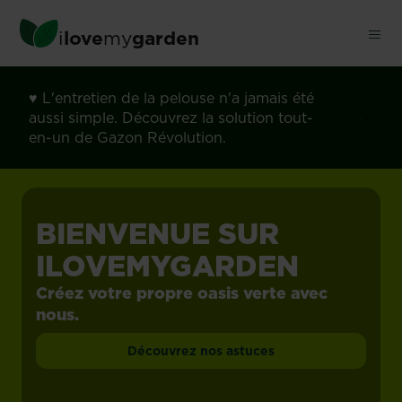
Skip
to
i
love
my
garden
main
content
♥
L'entretien de la pelouse n'a jamais été
aussi simple. Découvrez la solution tout-
en-un de Gazon Révolution.
BIENVENUE SUR
ILOVEMYGARDEN
Créez votre propre oasis verte avec
nous.
Découvrez nos astuces