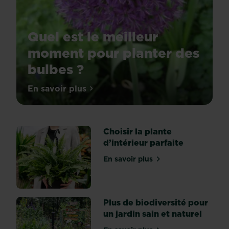
Quel est le meilleur
moment pour planter des
bulbes ?
Floraison
En savoir plus
sur Quel est le meilleur moment pour pl
printanière
Les
bulbes
Choisir la plante
à
d’intérieur parfaite
floraison
printanière
En savoir plus
sur Choisir la plante d’inté
(crocus,
iris,
narcisse,
perce-
Plus de biodiversité pour
neige,
un jardin sain et naturel
tulipe,