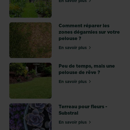
En savoir plus
anémone,
sur Plus de biodiversité po
jacinthe
…)
se
Comment réparer les
plantent
zones dégarnies sur votre
à
pelouse ?
l’automne
assez
En savoir plus
sur Comment réparer les z
tôt
pour
Peu de temps, mais une
que
pelouse de rêve ?
leurs
racines
En savoir plus
sur Peu de temps, mais un
aient
le
temps
de...
Terreau pour fleurs -
Substral
En savoir plus
sur Terreau pour fleurs - S