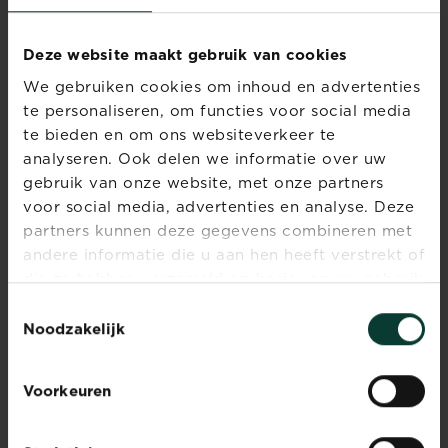
en
andere
dieren.
Deze website maakt gebruik van cookies
Zelfs
Botrytis
We gebruiken cookies om inhoud en advertenties
gezonde
te personaliseren, om functies voor social media
planten
Lees meer
Botrytis
te bieden en om ons websiteverkeer te
kunnen
analyseren. Ook delen we informatie over uw
er
last
gebruik van onze website, met onze partners
van
voor social media, advertenties en analyse. Deze
De eikenprocessierups en
krijgen.
partners kunnen deze gegevens combineren met
wat kun je doen?
Als
andere informatie die u aan hen heeft verstrekt of
je
die ze hebben verzameld op basis van uw gebruik
Lees meer
De eikenprocessierups en w
tijdig
van hun diensten.
Toestemmingsselectie
ingrijpt,
Noodzakelijk
zijn
je...
Fruitmot
Voorkeuren
Lees meer
Fruitmot