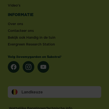
Video's
INFORMATIE
Over ons
Contacteer ons
Bekijk ook Handig in de tuin
Evergreen Research Station
Volg ilovemygarden en Substral®
Landkeuze
Footer
Wettelijke Bepalingen
Technische info