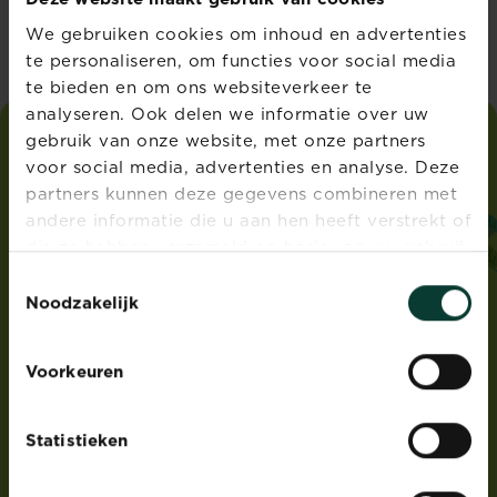
We gebruiken cookies om inhoud en advertenties
te personaliseren, om functies voor social media
te bieden en om ons websiteverkeer te
analyseren. Ook delen we informatie over uw
gebruik van onze website, met onze partners
voor social media, advertenties en analyse. Deze
i
love
my
garden
partners kunnen deze gegevens combineren met
andere informatie die u aan hen heeft verstrekt of
ADRES
die ze hebben verzameld op basis van uw gebruik
Evergreen Garden Care Belgium bvba sprl,
van hun diensten.
Dieptestraat 2 bus 11, 9160 Lokeren, België
Toestemmingsselectie
Noodzakelijk
®
Roundup
is een geregistreerd handelsmerk en
gebruikt onder licentie
Voorkeuren
PRODUCTEN
Statistieken
Gazonverzorging
Meststoffen