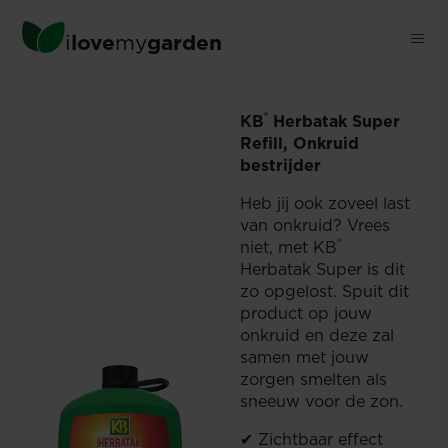
Skip
to
i
love
my
garden
main
®
content
WAAR KAN IK KB
HERBATA
®
KB
Herbatak Super
Refill, Onkruid
bestrijder
Heb jij ook zoveel last
van onkruid? Vrees
®
niet, met KB
Herbatak Super is dit
zo opgelost. Spuit dit
product op jouw
onkruid en deze zal
samen met jouw
zorgen smelten als
sneeuw voor de zon.
✔ Zichtbaar effect