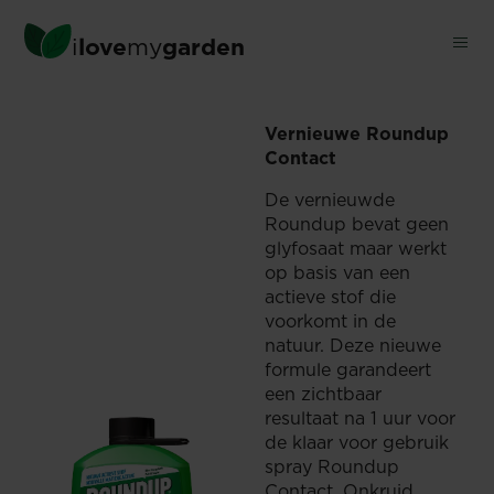
Skip
to
i
love
my
garden
main
®
content
WAAR KAN IK ROUNDUP
C
Vernieuwe Roundup
Contact
De vernieuwde
Roundup bevat geen
glyfosaat maar werkt
op basis van een
actieve stof die
voorkomt in de
natuur. Deze nieuwe
formule garandeert
een zichtbaar
resultaat na 1 uur voor
de klaar voor gebruik
spray Roundup
Contact. Onkruid