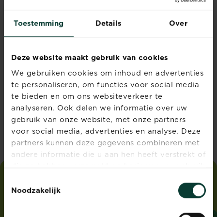
Toestemming
Details
Over
Deze website maakt gebruik van cookies
We gebruiken cookies om inhoud en advertenties
te personaliseren, om functies voor social media
te bieden en om ons websiteverkeer te
analyseren. Ook delen we informatie over uw
gebruik van onze website, met onze partners
voor social media, advertenties en analyse. Deze
partners kunnen deze gegevens combineren met
andere informatie die u aan hen heeft verstrekt of
die ze hebben verzameld op basis van uw gebruik
van hun diensten.
Toestemmingsselectie
i
love
my
garden
Noodzakelijk
ADRES