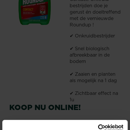
bestrijden doe je
gerust én doeltreffend
met de vernieuwde
Roundup !
✔ Onkruidbestrijder
✔ Snel biologisch
afbreekbaar in de
bodem
✔ Zaaien en planten
als mogelijk na 1 dag
✔ Zichtbaar effect na
1u
KOOP NU ONLINE!