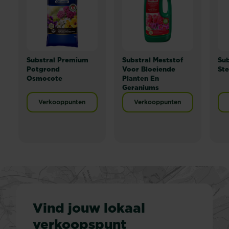
Substral Premium
Substral Meststof
Sub
Potgrond
Voor Bloeiende
St
Osmocote
Planten En
Geraniums
Verkooppunten
Verkooppunten
Vind jouw lokaal
verkoopspunt