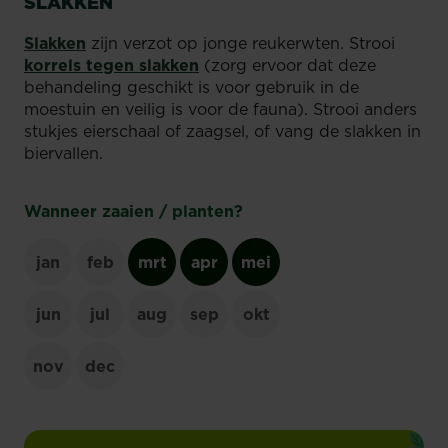
SLAKKEN
Slakken
zijn verzot op jonge reukerwten. Strooi
korrels tegen slakken
(zorg ervoor dat deze
behandeling geschikt is voor gebruik in de
moestuin en veilig is voor de fauna). Strooi anders
stukjes eierschaal of zaagsel, of vang de slakken in
biervallen.
Wanneer zaaien / planten?
jan
feb
mrt
apr
mei
jun
jul
aug
sep
okt
nov
dec