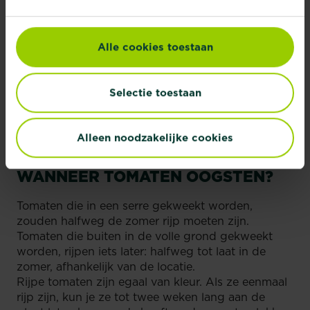
Dit wordt tomaten dieven genoemd. Zodra er vijf
trossen (zijtakken met blad en vrucht) zijn
ontstaan, knip je het groeipunt van de hoofdstam
Alle cookies toestaan
af. Hierdoor kan de plant alle energie steken in het
produceren van meer vruchten.
Bij struiktomaten hoef je de zijscheuten en de
Selectie toestaan
groeipunten niet te dieven. Het kan wel zijn dat je
de takken waar veel vruchten aanhangen, moet
ondersteunen.
Alleen noodzakelijke cookies
WANNEER TOMATEN OOGSTEN?
Tomaten die in een serre gekweekt worden,
zouden halfweg de zomer rijp moeten zijn.
Tomaten die buiten in de volle grond gekweekt
worden, rijpen iets later: halfweg tot laat in de
zomer, afhankelijk van de locatie.
Rijpe tomaten zijn egaal van kleur. Als ze eenmaal
rijp zijn, kun je ze tot twee weken lang aan de