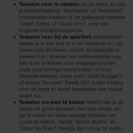
Tomaten voor in salades:
keuze alom, zo kan
je bijvoorbeeld de ‘Marmande’ of ‘Montfavet’
trostomaten kweken of de gekleurde tomaten
‘Green Zebra’ of ‘Black Krim’, voor een
originele tomatencarpaccio.
Tomaten voor bij de aperitief:
kerstomaten
kweek je in een pot of in de moestuin en zijn
ideaal voor kinderen, omdat ze makkelijk te
kweken zijn. Wakker hun enthousiasme nog
aan door te kiezen voor grappige soorten,
zoals peervormige kerstomaten, of voor
flitsende kleuren, zoals geel (‘Gold Nugget’)
of oranje. De soort ‘Sweet 100’ is een streling
voor de tong en levert bovendien een mooie
oogst op.
Tomaten om mee te koken:
hierbij heb je de
keuze uit grote tomaten met veel smaak om
op te vullen en extra sappige tomaten om
coulis te maken. Terwijl ‘Yellow Stuffer’ en
‘Cœur de Bœuf’ heerlijk zijn om op te vullen,