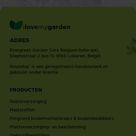
i
love
my
garden
ADRES
Evergreen Garden Care Belgium bvba sprl,
Dieptestraat 2 bus 11, 9160 Lokeren, België
®
Roundup
is een geregistreerd handelsmerk en
gebruikt onder licentie
PRODUCTEN
Gazonverzorging
Meststoffen
Potgrond bodemverbeteraars & bodembedekkers
Plantenverzorging- en bescherming
Onkruidbestrijding