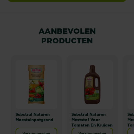
AANBEVOLEN
PRODUCTEN
Substral Naturen
Substral Naturen
Sub
Moestuinpotgrond
Meststof Voor
Mes
Tomaten En Kruiden
To
Verkooppunten
Verkooppunten