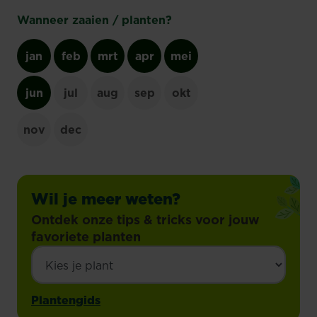
Wanneer zaaien / planten?
jan
feb
mrt
apr
mei
jun
jul
aug
sep
okt
nov
dec
Wil je meer weten?
Ontdek onze tips & tricks voor jouw
favoriete planten
Plantengids