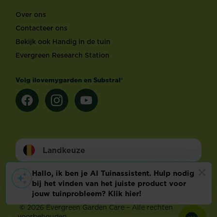
Over ons
Contacteer ons
Bekijk ook Handig in de tuin
Evergreen Research Station
Volg ilovemygarden en Substral®
Landkeuze
Footer
Wettelijke Bepalingen
Technische info
Privacy en cookies
Cookie voorkeuren aanpassen
©
2026 Evergreen Garden Care – Alle rechten
voorbehouden.