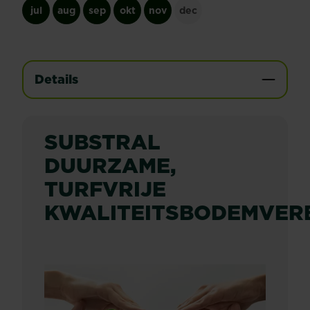
jul
aug
sep
okt
nov
dec
Details
SUBSTRAL
DUURZAME,
TURFVRIJE
KWALITEITSBODEMVER