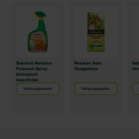
Substral Naturen
Naturen Gele
Sub
Polysect Spray
Vangplaten
rev
biologisch
insecticide
Verkooppunten
Verkooppunten