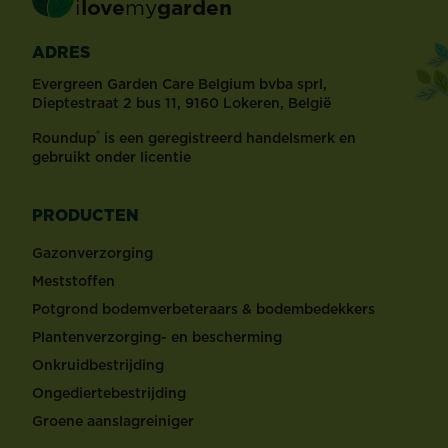
i
love
my
garden
ADRES
Evergreen Garden Care Belgium bvba sprl,
Dieptestraat 2 bus 11, 9160 Lokeren, België
®
Roundup
is een geregistreerd handelsmerk en
gebruikt onder licentie
PRODUCTEN
Gazonverzorging
Meststoffen
Potgrond bodemverbeteraars & bodembedekkers
Plantenverzorging- en bescherming
Onkruidbestrijding
Ongediertebestrijding
Groene aanslagreiniger