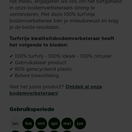
het milieu, engageren we ons om het turfgehalte
in onze bodemverbeteraars streng te
verminderen. Met deze 100% turfvrije
bodemverbeteraar ben je milieubewust en krijg
je de beste resultaten.
Turfvrije kwaliteitsbodemverbeteraar heeft
het volgende te bieden:
✔ 100% turfvrij - 100% lokaal - 100% circulair
✔ Gebruiksklaar product
✔ 80% gerecycleerd plastic
✔ Betere beworteling
Niet het juiste product?
Ontdek al onze
bodemverbeteraars
!
Gebruiksperiode
jan
feb
mrt
apr
mei
jun