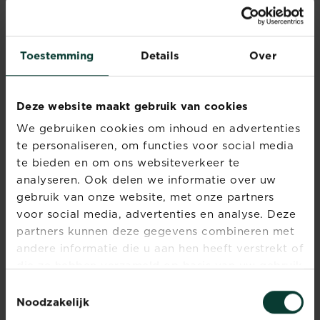
WELKE PERIODE IS OPTIMAAL
Toestemming
Details
Over
VOOR GEBRUIK?
Substral® Bodemverbeteraar
Turfvrij
kan
Deze website maakt gebruik van cookies
het best gebruikt worden van Februari
tot en met November. Het dragen van
We gebruiken cookies om inhoud en advertenties
tuinhandschoenen wordt aanbevolen bij
te personaliseren, om functies voor social media
gebruik. Plant nooit bij vriesweer.
te bieden en om ons websiteverkeer te
analyseren. Ook delen we informatie over uw
gebruik van onze website, met onze partners
voor social media, advertenties en analyse. Deze
partners kunnen deze gegevens combineren met
andere informatie die u aan hen heeft verstrekt of
die ze hebben verzameld op basis van uw gebruik
van hun diensten.
Toestemmingsselectie
Noodzakelijk