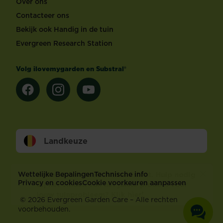
Over ons
Contacteer ons
Bekijk ook Handig in de tuin
Evergreen Research Station
Volg ilovemygarden en Substral®
Landkeuze
Footer
Wettelijke Bepalingen
Technische info
Privacy en cookies
Cookie voorkeuren aanpassen
©
2026 Evergreen Garden Care – Alle rechten
voorbehouden.