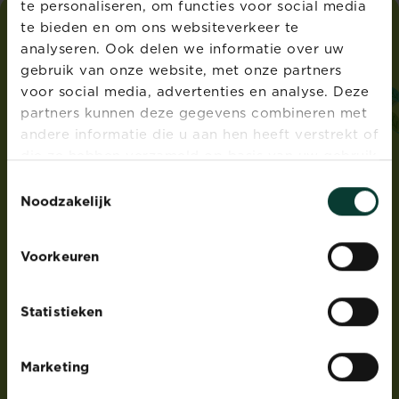
te personaliseren, om functies voor social media
te bieden en om ons websiteverkeer te
analyseren. Ook delen we informatie over uw
i
love
my
garden
gebruik van onze website, met onze partners
voor social media, advertenties en analyse. Deze
ADRES
partners kunnen deze gegevens combineren met
Evergreen Garden Care Belgium bvba sprl,
andere informatie die u aan hen heeft verstrekt of
Dieptestraat 2 bus 11, 9160 Lokeren, België
die ze hebben verzameld op basis van uw gebruik
®
Roundup
is een geregistreerd handelsmerk en
van hun diensten.
Toestemmingsselectie
gebruikt onder licentie
Noodzakelijk
PRODUCTEN
Voorkeuren
Gazonverzorging
Meststoffen
Statistieken
Potgrond bodemverbeteraars & bodembedekkers
Plantenverzorging- en bescherming
Marketing
Onkruidbestrijding
Ongediertebestrijding