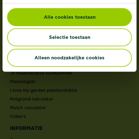
Groene aanslagreiniger
Alle cookies toestaan
MERKEN
®
Substral
Selectie toestaan
®
KB
®
Roundup
Alleen noodzakelijke cookies
TOOLS
Je maandelijkse tuinkalender
Plantengids
I love my garden plantendokter
Potgrond calculator
Mulch calculator
Video's
INFORMATIE