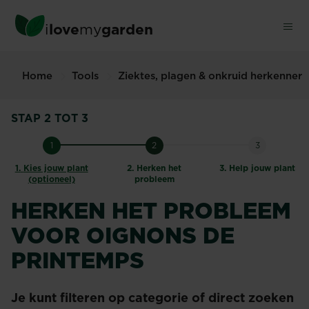
Skip
to
i
love
my
garden
main
content
Home
Tools
Ziektes, plagen & onkruid herkenner
STAP 2 TOT 3
1
2
3
1.
Kies jouw plant
2.
Herken het
3.
Help jouw plant
(optioneel)
probleem
HERKEN HET PROBLEEM
VOOR OIGNONS DE
PRINTEMPS
Je kunt filteren op categorie of direct zoeken