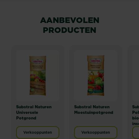
AANBEVOLEN
PRODUCTEN
Substral Naturen
Substral Naturen
Sub
Universele
Moestuinpotgrond
Pol
Potgrond
bio
ins
Verkooppunten
Verkooppunten