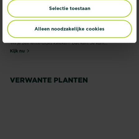
Selectie toestaan
Alleen noodzakelijke cookies
Lente-uitjes kweken
Wil je zelf lente-uitjes kweken? Dat kan! Je kunt...
Kijk nu
VERWANTE PLANTEN
Koriander
Basilicum
Lees meer
Lees meer