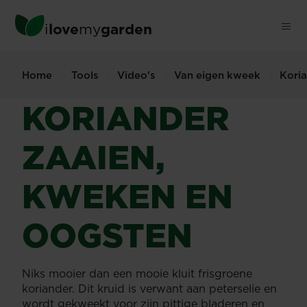
Skip
to
i
love
my
garden
main
content
Home
Tools
Video's
Van eigen kweek
Koria
KORIANDER
ZAAIEN,
KWEKEN EN
OOGSTEN
Niks mooier dan een mooie kluit frisgroene
koriander. Dit kruid is verwant aan peterselie en
wordt gekweekt voor zijn pittige bladeren en