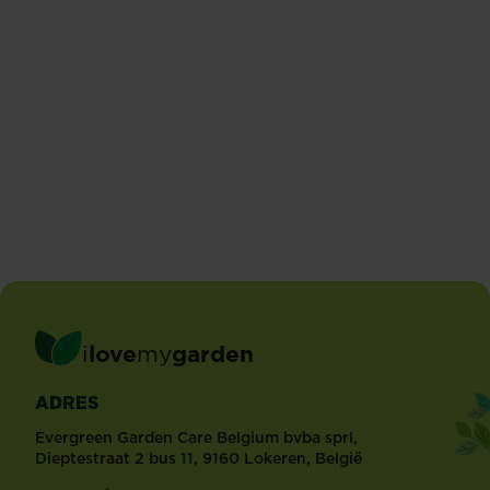
Suikermaïs
Erwten
Lees meer
Lees meer
i
love
my
garden
ADRES
Evergreen Garden Care Belgium bvba sprl,
Dieptestraat 2 bus 11, 9160 Lokeren, België