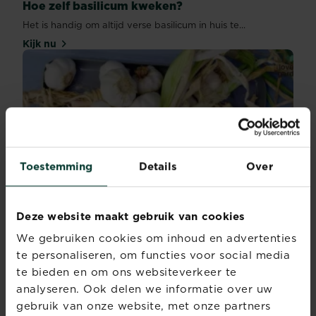
Hoe zelf basilicum kweken?
Het is handig om altijd verse basilicum in huis te...
Kijk nu
Toestemming
Details
Over
Deze website maakt gebruik van cookies
We gebruiken cookies om inhoud en advertenties
Hoe knoflook kweken ?
te personaliseren, om functies voor social media
Wil je leren hoe je zelf knoflook in de tuin kunt...
te bieden en om ons websiteverkeer te
Kijk nu
analyseren. Ook delen we informatie over uw
gebruik van onze website, met onze partners