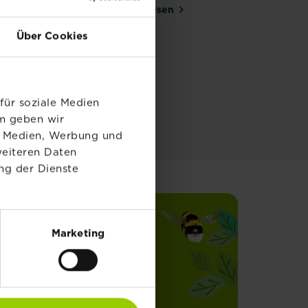
Mehr lesen
über Rosen im Frühjahr: Stando
Über Cookies
für soziale Medien
em geben wir
le Medien, Werbung und
weiteren Daten
ng der Dienste
Marketing
Jetzt anmelden