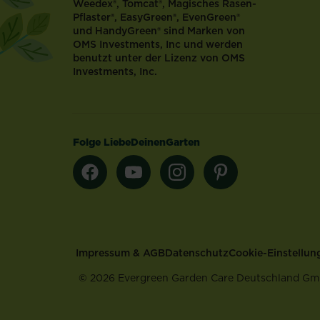
Weedex®, Tomcat®, Magisches Rasen-
Pflaster®, EasyGreen®, EvenGreen®
und HandyGreen® sind Marken von
OMS Investments, Inc und werden
benutzt unter der Lizenz von OMS
Investments, Inc.
Folge LiebeDeinenGarten
Footer
Impressum & AGB
Datenschutz
Cookie-Einstellun
©
2026 Evergreen Garden Care Deutschland G