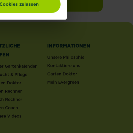
Cookies zulassen
TZLICHE
INFORMATIONEN
LFEN
Unsere Philosphie
Kontaktiere uns
er Gartenkalender
Garten Doktor
ucht & Pflege
Mein Evergreen
ten Doktor
en Rechner
ch Rechner
en Coach
ere Videos