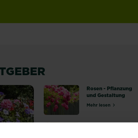
ATGEBER
Rosen - Pflanzung
und Gestaltung
Mehr lesen
über Rosen - Pf
Rosenpflege
Mehr lesen
über Rosenpfleg