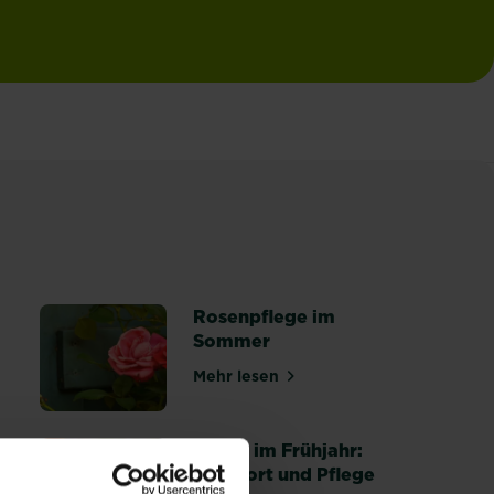
Rosenpflege im
Sommer
Mehr lesen
lanzung und Gestaltung
über Rosenpflege im Sommer
Rosen im Frühjahr:
Standort und Pflege
e