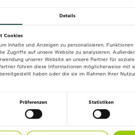
nd
Details
t Cookies
pflanzen
m Inhalte und Anzeigen zu personalisieren, Funktionen 
ie Zugriffe auf unsere Website zu analysieren. Außerd
erwendung unserer Website an unsere Partner für sozia
Partner führen diese Informationen möglicherweise mit 
bereitgestellt haben oder die sie im Rahmen Ihrer Nutzu
etzt den Liebe deinen
Präferenzen
Statistiken
letter
 unserem Newsletter an und erhalte
und Ratschläge von unseren Experten.