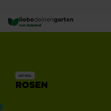
Skip
to
main
liebe
deinen
garten
content
®
von Substral
ARTIKEL
ROSEN