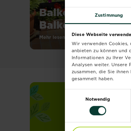
Balkonblumen u
Zustimmung
Balkonpflanzen
Diese Webseite verwende
Eine
Mehr lesen
über Balkonblumen und Balkon
grüne
Wir verwenden Cookies, u
Oase
anbieten zu können und d
auf
Informationen zu Ihrer V
dem
Analysen weiter. Unsere 
Balkon
zusammen, die Sie ihnen 
–
gesammelt haben.
was
gibt
Einwilligungsauswahl
Abonniere j
es
Notwendig
Schöneres?
Garten News
Besonders
beliebt
Melde dich jetzt zu
für
die
Inspiration, Tipps 