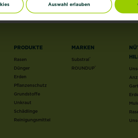
kies
Auswahl erlauben
PRODUKTE
MARKEN
NÜ
HI
®
Rasen
Substral
®
Dünger
ROUNDUP
Uns
Erden
Anz
Pflanzenschutz
Gar
Grundstoffe
Erd
Unkraut
Mul
Schädlinge
Ras
Reinigungsmittel
Uns