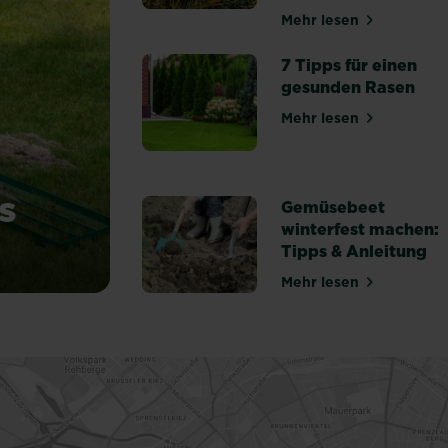
Mehr lesen
über Rasenkrank
7 Tipps für einen
gesunden Rasen
Mehr lesen
über 7 Tipps fü
s
Gemüsebeet
winterfest machen:
Tipps & Anleitung
du Unebenheiten aus
Mehr lesen
über Gemüsebeet