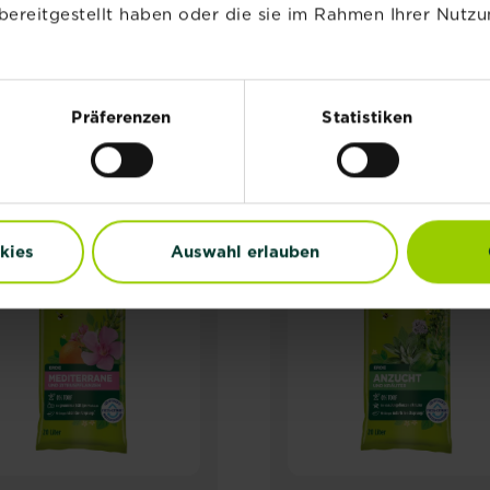
bereitgestellt haben oder die sie im Rahmen Ihrer Nutzu
VERWANDTE PRODUKT
Präferenzen
Statistiken
NEU
NEU
kies
Auswahl erlauben