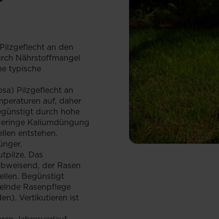
s Pilzgeflecht an den
urch Nährstoffmangel
ne typische
osa) Pilzgeflecht an
mperaturen auf, daher
egünstigt durch hohe
 geringe Kaliumdüngung
llen entstehen.
ünger.
tpilze. Das
rabweisend, der Rasen
ellen. Begünstigt
elnde Rasenpflege
n). Vertikutieren ist