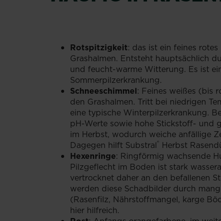
Rotspitzigkeit
: das ist ein feines rote
Grashalmen. Entsteht hauptsächlich d
und feucht-warme Witterung. Es ist ei
Sommerpilzerkrankung.
Schneeschimmel
: Feines weißes (bis r
den Grashalmen. Tritt bei niedrigen Te
eine typische Winterpilzerkrankung. B
pH-Werte sowie hohe Stickstoff- und
im Herbst, wodurch weiche anfällige Ze
®
Dagegen hilft Substral
Herbst Rasend
Hexenringe
: Ringförmig wachsende Hu
Pilzgeflecht im Boden ist stark wasse
vertrocknet daher an den befallenen St
werden diese Schadbilder durch mang
(Rasenfilz, Nährstoffmangel, karge Böde
hier hilfreich.