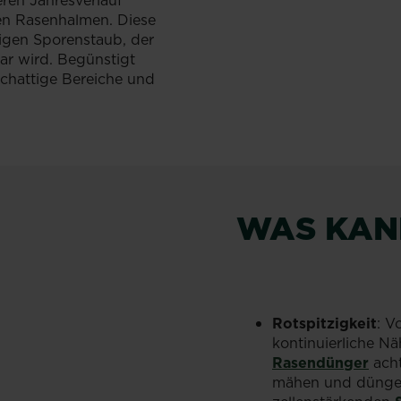
ren Jahresverlauf
en Rasenhalmen. Diese
bigen Sporenstaub, der
ar wird. Begünstigt
chattige Bereiche und
WAS KAN
Rotspitzigkeit
: V
kontinuierliche N
Rasendünger
acht
mähen und düngen