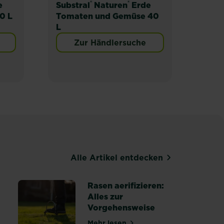
®
®
e
Substral
Naturen
Erde
Subs
0 L
Tomaten und Gemüse 40
Hoch
L
Zur Händlersuche
Alle Artikel entdecken
Rasen aerifizieren:
Alles zur
Vorgehensweise
Mehr lesen