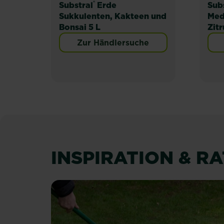
®
Substral
Erde
Sub
Sukkulenten, Kakteen und
Med
Bonsai 5 L
Zitr
Zur Händlersuche
INSPIRATION & R