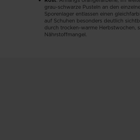
Rost
: Anfangs orangefarbene, im weite
grau-schwarze Pusteln an den einzeln
Sporenlager entlassen einen gleichfar
auf Schuhen besonders deutlich sichtb
durch trocken-warme Herbstwochen, s
Nährstoffmangel.