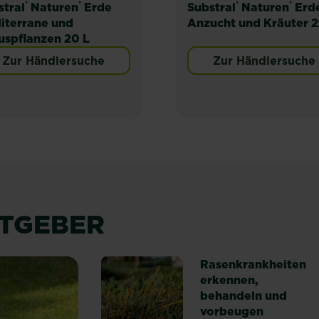
®
®
®
®
stral
Naturen
Erde
Substral
Naturen
Erd
iterrane und
Anzucht und Kräuter 2
uspflanzen 20 L
Zur Händlersuche
Zur Händlersuche
ATGEBER
Rasenkrankheiten
erkennen,
behandeln und
vorbeugen