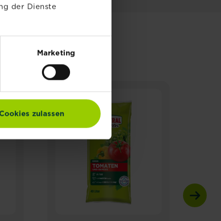
ng der Dienste
E
Marketing
NEU
N
Cookies zulassen