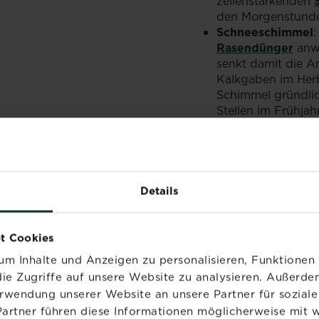
zellenstärkenden
den Morgenstunde
Schneeschimmel
Rasendünger
anwe
senkt damit die A
Kalkgaben im Herb
Schimmel gründlic
Stellen im Frühjahr
Hexenringe
: Hutp
mit einer Grabegab
notwendig die Erde
Boden sind. Es is
Vertikutieren, um 
Details
Rost
: Ideal ist e
Bewässerung (am 
kontinuierlichen 
t Cookies
Rasendünger
gibs
m Inhalte und Anzeigen zu personalisieren, Funktionen 
akutem Befall gu
ie Zugriffe auf unsere Website zu analysieren. Außerd
zellenstärkenden
erwendung unserer Website an unsere Partner für sozia
Partner führen diese Informationen möglicherweise mit 