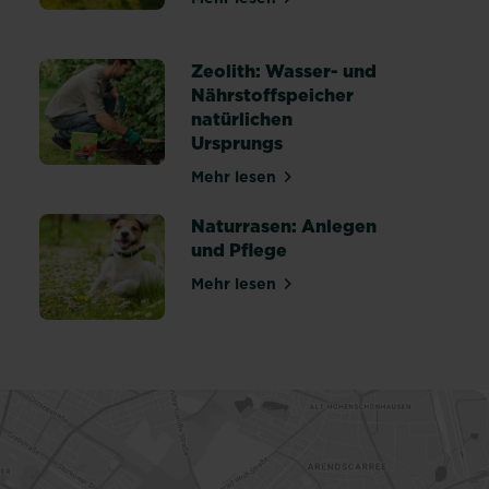
über Rasen aerifizieren: Alles
heiten erkennen, behandeln und vorbeugen
Zeolith: Wasser- und
Nährstoffspeicher
natürlichen
r einen gesunden Rasen
Ursprungs
Mehr lesen
über Zeolith: Wasser- und Nähr
Naturrasen: Anlegen
und Pflege
Mehr lesen
über Naturrasen: Anlegen und 
 winterfest machen: Tipps & Anleitung