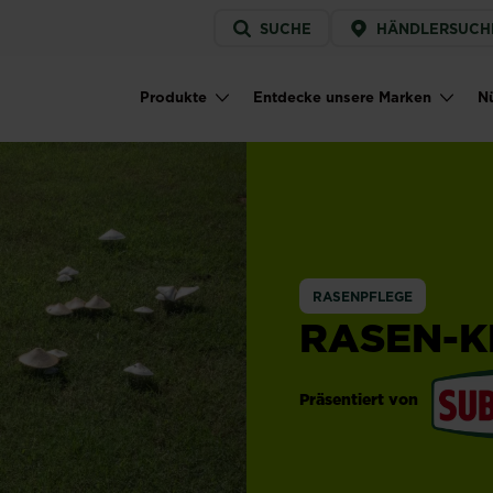
Service
SUCHE
HÄNDLERSUCH
menu
Produkte
Entdecke unsere Marken
Nü
Main navigation
RASENPFLEGE
RASEN-K
Präsentiert von
Substra