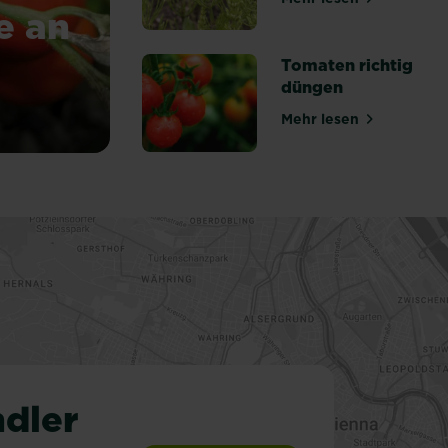
über Schachtelh
e an
Tomaten richtig
düngen
üse
Mehr lesen
über Tomaten ri
dler