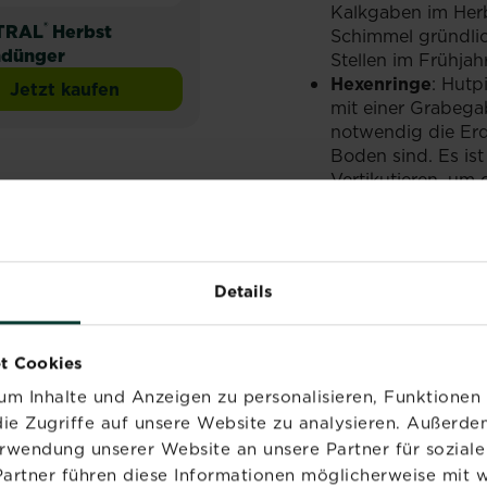
Kalkgaben im Herb
®
TRAL
Herbst
Schimmel gründlic
ndünger
Stellen im Frühjahr
Hexenringe
: Hutp
Jetzt kaufen
ort & Spiel
SUBSTRAL® Herbst Rasendünger
mit einer Grabegab
notwendig die Erde
Boden sind. Es is
Vertikutieren, um 
Rost
: Ideal ist e
Bewässerung (am 
kontinuierlichen 
Rasendünger
gibs
Details
akutem Befall gu
zellenstärkenden
t Cookies
m Inhalte und Anzeigen zu personalisieren, Funktionen 
ie Zugriffe auf unsere Website zu analysieren. Außerd
erwendung unserer Website an unsere Partner für sozia
Partner führen diese Informationen möglicherweise mit 