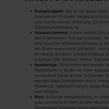
Rotspitzigkeit
: das ist ein feines rote
Grashalmen. Entsteht hauptsächlich d
und feucht-warme Witterung. Es ist ei
Sommerpilzerkrankung.
Schneeschimmel
: Feines weißes (bis r
den Grashalmen. Tritt bei niedrigen Te
eine typische Winterpilzerkrankung. B
pH-Werte sowie hohe Stickstoff- und
im Herbst, wodurch weiche anfällige Ze
®
Dagegen hilft Substral
Herbst Rasend
Hexenringe
: Ringförmig wachsende Hu
Pilzgeflecht im Boden ist stark wasse
vertrocknet daher an den befallenen St
werden diese Schadbilder durch mang
(Rasenfilz, Nährstoffmangel, karge Böde
hier hilfreich.
Rost
: Anfangs orangefarbene, im weite
grau-schwarze Pusteln an den einzeln
Sporenlager entlassen einen gleichfar