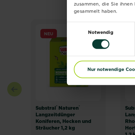
zusammen, die Sie ihnen 
gesammelt haben.
Einwilligungsauswahl
Notwendig
NEU
Nur notwendige Coo
®
®
Substral
Naturen
Sub
Langzeitdünger
Lan
Koniferen, Hecken und
Rho
Sträucher 1,2 kg
Hor
1,2 