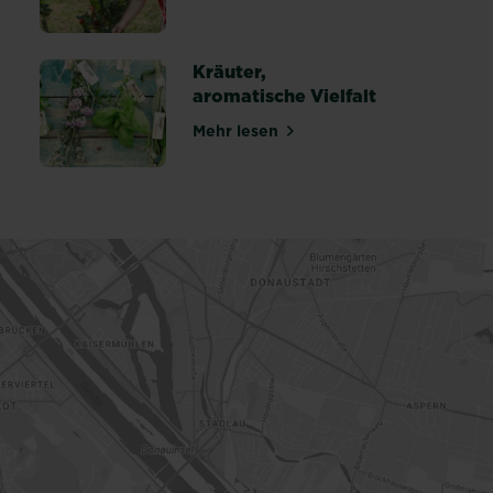
alm richtig bekämpfen
Kräuter,
aromatische Vielfalt
Mehr lesen
chtig düngen
über Kräuter, aromatische Vielf