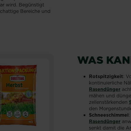
ar wird. Begünstigt
chattige Bereiche und
WAS KAN
Rotspitzigkeit
: V
kontinuierliche N
Rasendünger
acht
mähen und düngen
zellenstärkenden
den Morgenstunde
Schneeschimmel
Rasendünger
anwe
senkt damit die A