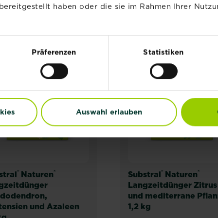
VERWANDTE PRODUKT
bereitgestellt haben oder die sie im Rahmen Ihrer Nutzu
Präferenzen
Statistiken
NEU
NEU
kies
Auswahl erlauben
®
®
®
®
stral
Naturen
Substral
Naturen
gzeitdünger
Langzeitdünger Zitrus
dodendron,
und mediterrane Pfla
tensien und Azaleen
1,2 kg
kg