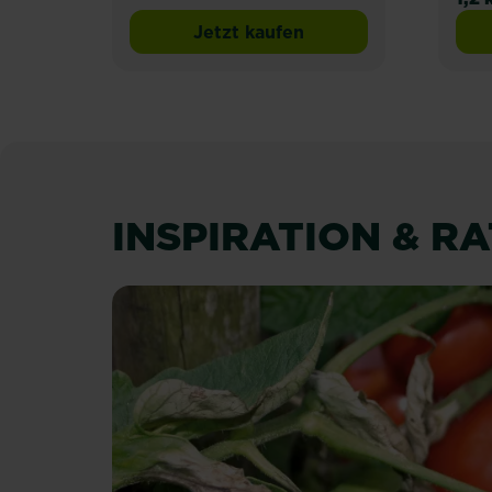
Jetzt kaufen
Substral® Naturen® Langzei
INSPIRATION & R