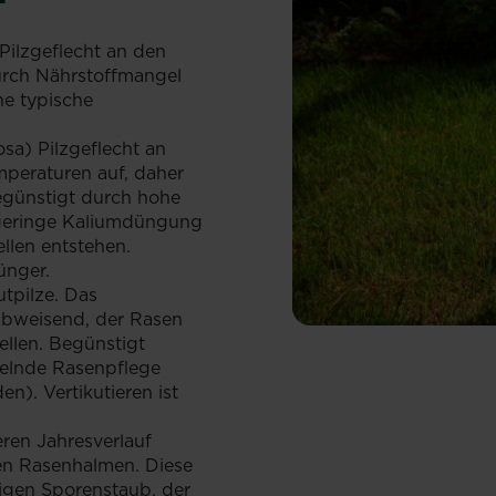
s Pilzgeflecht an den
urch Nährstoffmangel
ne typische
osa) Pilzgeflecht an
mperaturen auf, daher
egünstigt durch hohe
 geringe Kaliumdüngung
llen entstehen.
ünger.
tpilze. Das
rabweisend, der Rasen
ellen. Begünstigt
elnde Rasenpflege
n). Vertikutieren ist
ren Jahresverlauf
en Rasenhalmen. Diese
bigen Sporenstaub, der