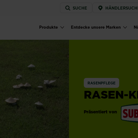
Service
SUCHE
HÄNDLERSUCH
menu
Produkte
Entdecke unsere Marken
Nü
Main navigation
RASENPFLEGE
RASEN-K
Präsentiert von
Substra