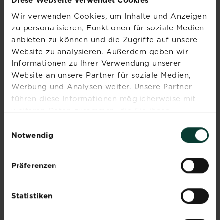
Diese Webseite verwendet Cookies
+49 6131 2106300
Wir verwenden Cookies, um Inhalte und Anzeigen
zu personalisieren, Funktionen für soziale Medien
Schreib uns
anbieten zu können und die Zugriffe auf unsere
Website zu analysieren. Außerdem geben wir
Informationen zu Ihrer Verwendung unserer
beratung@evergreengarden.com
Website an unsere Partner für soziale Medien,
Evergreen Garden Care Deutschland
Werbung und Analysen weiter. Unsere Partner
GmbH
führen diese Informationen möglicherweise mit
Am Brand 41
weiteren Daten zusammen, die Sie ihnen
55116 Mainz
bereitgestellt haben oder die sie im Rahmen Ihrer
Einwilligungsauswahl
Nutzung der Dienste gesammelt haben.
Notwendig
MEDIENANFRAGE
Präferenzen
HÄNDLERSERVICE
Statistiken