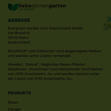
liebe
deinen
garten
®
von Substral
ADRESSE
Evergreen Garden Care Deutschland GmbH
Am Brand 41
55116 Mainz
Deutschland
ROUNDUP® und Osmocote® sind eingetragene Marken
und werden unter Lizenz verwendet.
Weedex®, Tomcat®, Magisches Rasen-Pflaster®,
EasyGreen®, EvenGreen® und HandyGreen® sind Marken
von OMS Investments, Inc und werden benutzt unter
der Lizenz von OMS Investments, Inc.
PRODUKTE
Rasen
Dünger