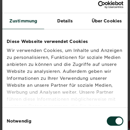
Hinweis:
Dieser Kalender ist ein Leitfaden und
berücksichtigt keine regionalen
Zustimmung
Details
Über Cookies
Wetterunterschiede. Weitere fachkundige
Ratschläge zur Gestaltung eines Nutzgartens
findest Du in der Rubrik
Inspiration &
Diese Webseite verwendet Cookies
Ratgeber
.
Wir verwenden Cookies, um Inhalte und Anzeigen
zu personalisieren, Funktionen für soziale Medien
anbieten zu können und die Zugriffe auf unsere
Website zu analysieren. Außerdem geben wir
Informationen zu Ihrer Verwendung unserer
VERWANDTE
Website an unsere Partner für soziale Medien,
Werbung und Analysen weiter. Unsere Partner
PRODUKTE
führen diese Informationen möglicherweise mit
weiteren Daten zusammen, die Sie ihnen
bereitgestellt haben oder die sie im Rahmen Ihrer
Einwilligungsauswahl
Nutzung der Dienste gesammelt haben.
Notwendig
NEU
NEU