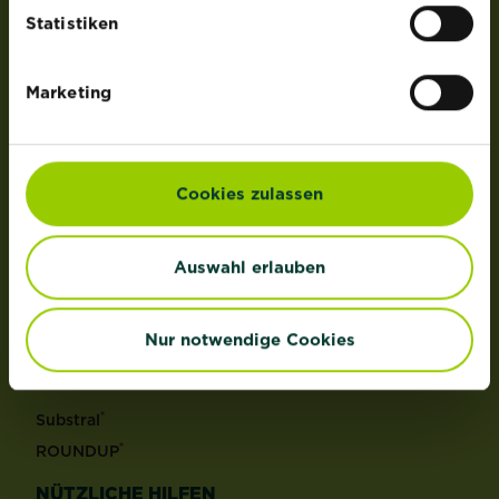
der Lizenz von OMS Investments, Inc.
Statistiken
PRODUKTE
Marketing
Rasen
Dünger
Erden
Cookies zulassen
Pflanzenschutz
Grundstoffe
Auswahl erlauben
Unkraut
Schädlinge
Reinigungsmittel
Nur notwendige Cookies
MARKEN
®
Substral
®
ROUNDUP
NÜTZLICHE HILFEN