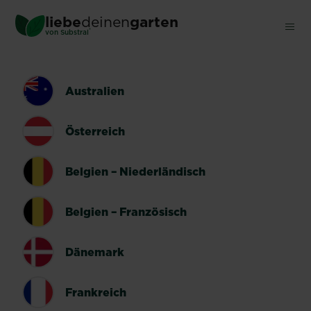
Skip
liebe
deinen
garten
to
®
von Substral
main
content
LÄNDERUMSCHALTER
Australien
Österreich
Belgien – Niederländisch
Belgien – Französisch
Dänemark
Frankreich