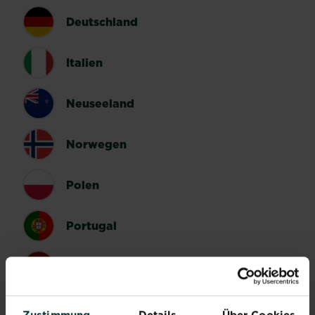
Deutschland
Italien
Neuseeland
Norwegen
Polen
Portugal
Spanien
Schweden
Zustimmung
Details
Über Cookies