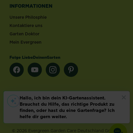
INFORMATIONEN
Unsere Philosphie
Kontaktiere uns
Garten Doktor
Mein Evergreen
Folge LiebeDeinenGarten
Länderauswahl
Footer
Impressum & AGB
Datenschutz
Cookie-Einstellungen
©
2026 Evergreen Garden Care Deutschland GmbH