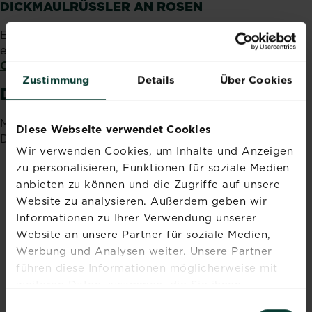
DICKMAULRÜSSLER AN ROSEN
Entdeckst du an Rosen Dickmaulrüssler, empfiehlt sich
eine Spritzung mit
SUBSTRAL® Celaflor® Schädlingsfrei
Careo Rosenspray.
Zustimmung
Details
Über Cookies
DICKMAULRÜSSLERN VORBEUGEN
Mit folgenden Maßnahmen kannst du einem Befall von
Diese Webseite verwendet Cookies
Dickmaulrüsslern vorbeugen:
Wir verwenden Cookies, um Inhalte und Anzeigen
Untersuchen vor dem Kauf Pflanzen auf einen
zu personalisieren, Funktionen für soziale Medien
Befall, um eine Einschleppung zu vermeiden.
anbieten zu können und die Zugriffe auf unsere
Website zu analysieren. Außerdem geben wir
Informationen zu Ihrer Verwendung unserer
Ein naturnaher Garten lockt natürliche Fressfeinde
Website an unsere Partner für soziale Medien,
wie Igel, Maulwürfe, Kröten und Spitzmäuse an.
Werbung und Analysen weiter. Unsere Partner
Auch Gartenvögel und Hühner helfen.
führen diese Informationen möglicherweise mit
weiteren Daten zusammen, die Sie ihnen
Vermeide Erde mit hohem Torfanteil. Hier
bereitgestellt haben oder die sie im Rahmen Ihrer
Einwilligungsauswahl
empfehlen wir unsere
SUBSTRAL® Naturen® Bio