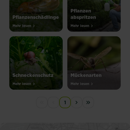
Pflanzen
Pflanzenschädlinge
abspritzen
Mehr lesen
Mehr lesen
Schneckenschutz
Mückenarten
Mehr lesen
Mehr lesen
PAGINATION
1
First disabled
Previous disabled
Next ›
Last »