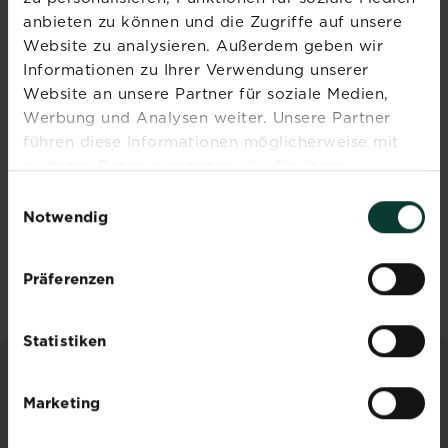
Abonniere jetzt
anbieten zu können und die Zugriffe auf unsere
den Liebe deinen
Website zu analysieren. Außerdem geben wir
Garten Newsletter
Informationen zu Ihrer Verwendung unserer
Website an unsere Partner für soziale Medien,
Melde dich jetzt zu unserem
Werbung und Analysen weiter. Unsere Partner
Newsletter an und erhalte
führen diese Informationen möglicherweise mit
Inspiration, Tipps und
weiteren Daten zusammen, die Sie ihnen
Ratschläge von unseren
bereitgestellt haben oder die sie im Rahmen Ihrer
Einwilligungsauswahl
Experten.
Nutzung der Dienste gesammelt haben.
Notwendig
Jetzt anmelden
Präferenzen
Statistiken
INSPIRATION & RATGEBER
Marketing
Alle Artikel entdecken