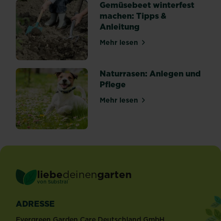
Gemüsebeet winterfest
machen: Tipps &
Anleitung
Mehr lesen
über Gemüsebeet winterfes
Naturrasen: Anlegen und
Pflege
Mehr lesen
über Naturrasen: Anlegen u
liebe
deinen
garten
®
von Substral
ADRESSE
Evergreen Garden Care Deutschland GmbH