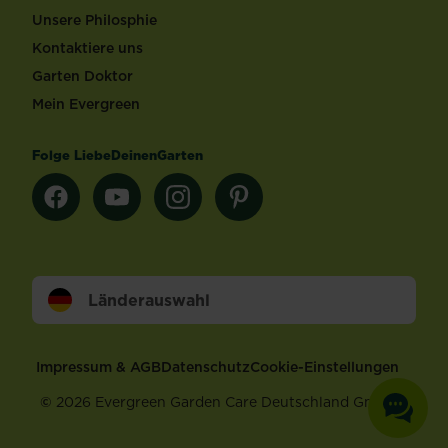
Unsere Philosphie
Kontaktiere uns
Garten Doktor
Mein Evergreen
Folge LiebeDeinenGarten
Länderauswahl
Footer
Impressum & AGB
Datenschutz
Cookie-Einstellungen
©
2026 Evergreen Garden Care Deutschland GmbH