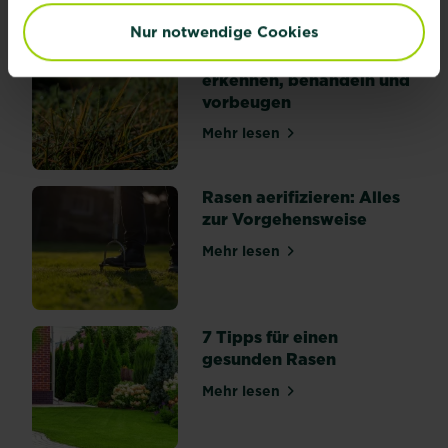
Nur notwendige Cookies
Rasenkrankheiten
erkennen, behandeln und
vorbeugen
Mehr lesen
über Rasenkrankheiten erk
Rasen aerifizieren: Alles
zur Vorgehensweise
Mehr lesen
über Rasen aerifizieren: Al
7 Tipps für einen
gesunden Rasen
Mehr lesen
über 7 Tipps für einen ges