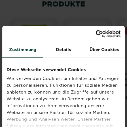
PRODUKTE
NEU
NEU
Zustimmung
Details
Über Cookies
Diese Webseite verwendet Cookies
®
®
®
Substral
Erde
Substral
Naturen
Sub
Wir verwenden Cookies, um Inhalte und Anzeigen
Sukkulenten,
Erde Mediterrane
Erd
Kakteen und Bonsai
und Zitruspflanzen
Krä
zu personalisieren, Funktionen für soziale Medien
5 L
20 L
anbieten zu können und die Zugriffe auf unsere
Zur Händlersuche
Zur Händlersuche
Website zu analysieren. Außerdem geben wir
Informationen zu Ihrer Verwendung unserer
Website an unsere Partner für soziale Medien,
Werbung und Analysen weiter. Unsere Partner
führen diese Informationen möglicherweise mit