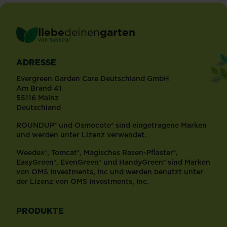
liebe
deinen
garten
®
von Substral
ADRESSE
Evergreen Garden Care Deutschland GmbH
Am Brand 41
55116 Mainz
Deutschland
ROUNDUP® und Osmocote® sind eingetragene Marken
und werden unter Lizenz verwendet.
Weedex®, Tomcat®, Magisches Rasen-Pflaster®,
EasyGreen®, EvenGreen® und HandyGreen® sind Marken
von OMS Investments, Inc und werden benutzt unter
der Lizenz von OMS Investments, Inc.
PRODUKTE