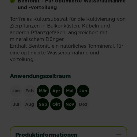
Bentonit - Für optimierte Wasseraufnahme
und -verteilung
Torffreies Kultursubstrat für die Kultivierung von
Zierpflanzen in Balkonkästen, Kübeln und
anderen Pflanzgefäßen, angereichert mit
mineralischem Dünger.
Enthält Bentonit, ein natürliches Tonmineral, für
eine optimierte Wasseraufnahme und -
verteilung.
Anwendungszeitraum
Jan
Feb
Mär
Apr
Mai
Jun
Jul
Aug
Sep
Okt
Nov
Dez
Produktinformationen