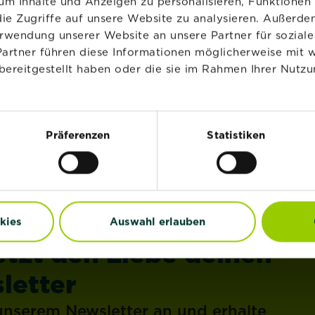
m Inhalte und Anzeigen zu personalisieren, Funktionen 
ie Zugriffe auf unsere Website zu analysieren. Außerd
®
®
®
®
stral
Naturen
Erde
Substral
Naturen
Erd
erwendung unserer Website an unsere Partner für sozia
iterrane und
Anzucht und Kräuter 2
Partner führen diese Informationen möglicherweise mit 
uspflanzen 20 L
bereitgestellt haben oder die sie im Rahmen Ihrer Nutzu
Zur Händlersuche
Zur Händlersuche
Präferenzen
Statistiken
kies
Auswahl erlauben
etzt den Liebe deinen
letter
 unserem Newsletter an und erhalte