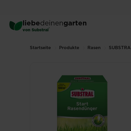
Skip
to
main
®
SUBSTRAL
Start Rasend
liebe
deinen
garten
content
2 kg (Andere Größen verfügbar)
®
von Substral
Breadcrumbs
Startseite
Produkte
Rasen
SUBSTRA