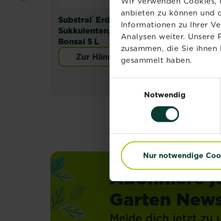
Wir verwenden Cookies, u
anbieten zu können und d
®
Substral
Erde
Sub
Informationen zu Ihrer V
Sukkulenten, Kakteen und
Med
Analysen weiter. Unsere 
Bonsai 5 L
Zitr
zusammen, die Sie ihnen 
Zur Händlersuche
gesammelt haben.
Einwilligungsauswahl
Notwendig
Nur notwendige Coo
Abonniere j
Garten News
Melde dich jetzt zu