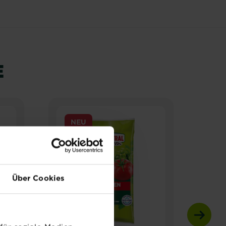
E
NEU
N
Über Cookies