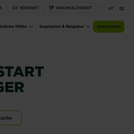
E
KONTAKT
NACHHALTIGKEIT
AT
DE
Jetzt kaufen
Zur Händlersuche
SUBSTRAL® Start Rasendünger
tzliche Hilfen
Inspiration & Ratgeber
Jetzt kaufen
START
GER
endünger
suche