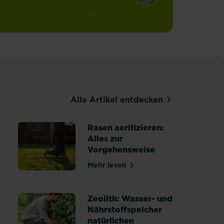
Alle Artikel entdecken
Rasen aerifizieren:
Alles zur
Vorgehensweise
Mehr lesen
über Rasen aerifizieren: Alles
heiten erkennen, behandeln und vorbeugen
Zeolith: Wasser- und
Nährstoffspeicher
natürlichen