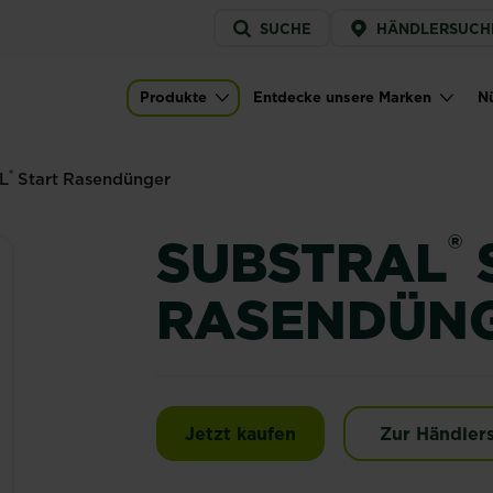
Service
SUCHE
HÄNDLERSUCH
menu
ünger
Produkte
Entdecke unsere Marken
Nü
Main navigation
®
L
Start Rasendünger
®
SUBSTRAL
RASENDÜN
SUBSTRAL® Start Ras
Jetzt kaufen
Zur Händler