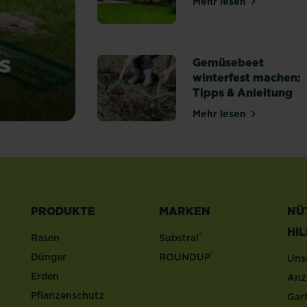
Mehr lesen
über 7 Tipps fü
s
Gemüsebeet
winterfest machen:
Tipps & Anleitung
du Unebenheiten aus
Mehr lesen
über Gemüsebeet
PRODUKTE
MARKEN
NÜ
HI
®
Rasen
Substral
®
Dünger
ROUNDUP
Uns
Erden
Anz
Pflanzenschutz
Gar