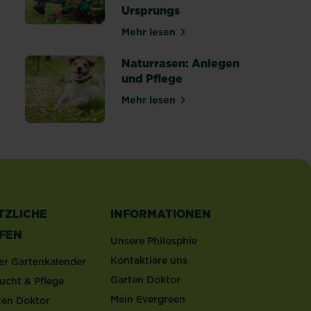
r einen gesunden Rasen
Ursprungs
Mehr lesen
über Zeolith: Wasser- und Nähr
Naturrasen: Anlegen
und Pflege
Mehr lesen
über Naturrasen: Anlegen und 
 winterfest machen: Tipps & Anleitung
TZLICHE
INFORMATIONEN
LFEN
Unsere Philosphie
Kontaktiere uns
er Gartenkalender
Garten Doktor
ucht & Pflege
Mein Evergreen
ten Doktor