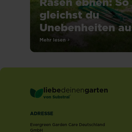
Rasen ebnen: So
gleichst du
Unebenheiten au
Mehr lesen
über Rasen ebnen: So gleichst 
liebe
deinen
garten
®
von Substral
ADRESSE
Evergreen Garden Care Deutschland
GmbH