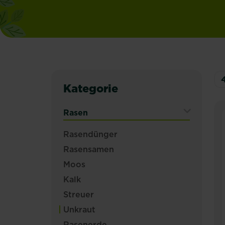
Kategorie
Rasen
Expand
Rasendünger
Secondary
Rasensamen
Navigation
Menu
Moos
Kalk
Streuer
Unkraut
Rasenerde