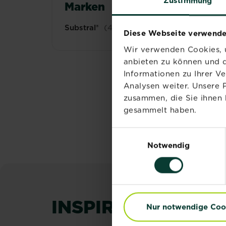
Zustimmung
Marken
Substral®
(4)
Diese Webseite verwende
Wir verwenden Cookies, u
anbieten zu können und d
Informationen zu Ihrer V
Analysen weiter. Unsere 
zusammen, die Sie ihnen 
gesammelt haben.
Einwilligungsauswahl
Notwendig
INSPIRATION & R
Nur notwendige Coo