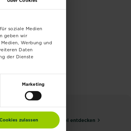
Über Cookies
für soziale Medien
em geben wir
le Medien, Werbung und
weiteren Daten
ng der Dienste
Marketing
Cookies zulassen
Alle Artikel entdecken