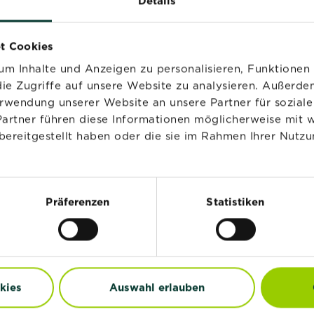
Details
t Cookies
®
SUBSTRAL
Rasen-Vital
m Inhalte und Anzeigen zu personalisieren, Funktionen 
Jetzt kaufen
ie Zugriffe auf unsere Website zu analysieren. Außerd
SUBSTRAL® Rasen-Vital
erwendung unserer Website an unsere Partner für sozia
Händler und Verfügbarkeit
Partner führen diese Informationen möglicherweise mit 
vergleichen
bereitgestellt haben oder die sie im Rahmen Ihrer Nutzu
Präferenzen
Statistiken
ATGEBER
kies
Auswahl erlauben