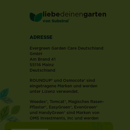
gern
gesehen.
liebe
deinen
garten
Die
®
von Substral
Übeltäter
kriechen
in
ADRESSE
deine
Beete
Evergreen Garden Care Deutschland
und
GmbH
Am Brand 41
machen
55116 Mainz
sich
Deutschland
über
deine
ROUNDUP® und Osmocote® sind
Pflanzen
eingetragene Marken und werden
unter Lizenz verwendet.
und
Ernte
Weedex®, Tomcat®, Magisches Rasen-
her.
Pflaster®, EasyGreen®, EvenGreen®
In
und HandyGreen® sind Marken von
vielen
OMS Investments, Inc und werden
Fällen
benutzt unter der Lizenz von OMS
Investments, Inc.