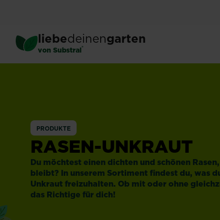
Skip
to
main
liebe
deinen
garten
content
®
von Substral
Unkraut
PRODUKTE
RASEN-UNKRAUT
Du möchtest einen dichten und schönen Rasen, 
bleibt? In unserem Sortiment findest du, was 
Unkraut freizuhalten. Ob mit oder ohne gleich
das Richtige für dich!