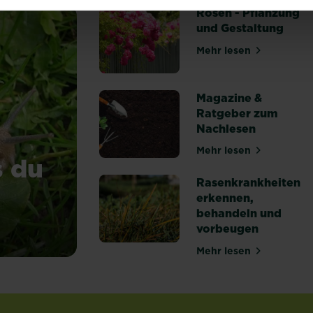
Rosen - Pflanzung
und Gestaltung
Mehr lesen
über Rosen - Pf
Magazine &
Ratgeber zum
Nachlesen
Mehr lesen
über Magazine &
s du
Rasenkrankheiten
erkennen,
behandeln und
vorbeugen
 was du wissen solltest!
Mehr lesen
über Rasenkrank