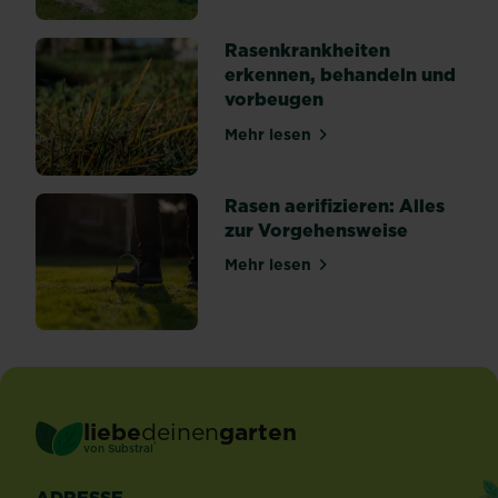
Jungpflanzen
von
Rasenkrankheiten
den...
erkennen, behandeln und
vorbeugen
Mehr lesen
über Rasenkrankheiten erk
Rasen aerifizieren: Alles
zur Vorgehensweise
Mehr lesen
über Rasen aerifizieren: Al
liebe
deinen
garten
®
von Substral