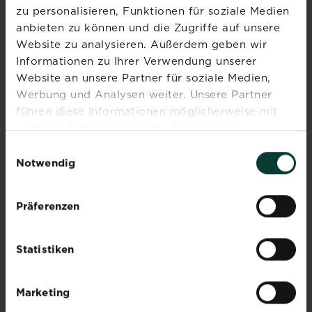
zu personalisieren, Funktionen für soziale Medien
Alle Artikel entdecken
anbieten zu können und die Zugriffe auf unsere
Website zu analysieren. Außerdem geben wir
Informationen zu Ihrer Verwendung unserer
Website an unsere Partner für soziale Medien,
Werbung und Analysen weiter. Unsere Partner
führen diese Informationen möglicherweise mit
weiteren Daten zusammen, die Sie ihnen
Schnecken im Garten:
bereitgestellt haben oder die sie im Rahmen Ihrer
Einwilligungsauswahl
Alles was du wissen
Nutzung der Dienste gesammelt haben.
Notwendig
solltest!
Präferenzen
Schnecken
Mehr lesen
über Schnecken im Garten: Alles was du w
sind
in
Statistiken
unseren
Rosen - Pflanzung und
Gärten
Gestaltung
nicht
Marketing
gern
Mehr lesen
über Rosen - Pflanzung und