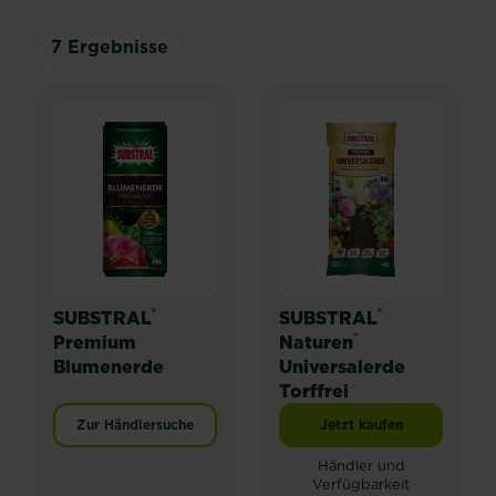
7
Ergebnisse
®
®
SUBSTRAL
SUBSTRAL
®
Premium
Naturen
Blumenerde
Universalerde
Torffrei
Zur Händlersuche
Jetzt kaufen
SUBSTRAL® Naturen® 
Händler und
Verfügbarkeit