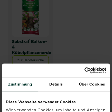
®
Substral
Balkon-
&
Kübelpflanzenerde
Zur Händlersuche
Zustimmung
Details
Über Cookies
Diese Webseite verwendet Cookies
INSPIRATION & RATGEBER
Wir verwenden Cookies, um Inhalte und Anzeigen