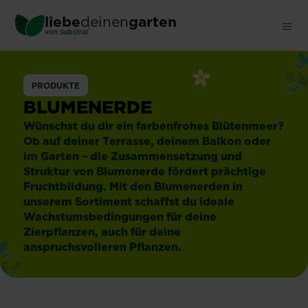
Skip
liebe
deinen
garten
to
®
von Substral
main
content
Blumenerde
PRODUKTE
BLUMENERDE
Wünschst du dir ein farbenfrohes Blütenmeer?
Ob auf deiner Terrasse, deinem Balkon oder
im Garten – die Zusammensetzung und
Struktur von Blumenerde fördert prächtige
Fruchtbildung. Mit den Blumenerden in
unserem Sortiment schaffst du ideale
Wachstumsbedingungen für deine
Zierpflanzen, auch für deine
anspruchsvolleren Pflanzen.