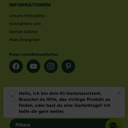
INFORMATIONEN
Unsere Philosphie
Kontaktiere uns
Garten Doktor
Mein Evergreen
Folge LiebeDeinenGarten
Länderauswahl
Footer
Impressum & AGB
Datenschutz
Cookie-Einstellungen
Filters
©
2026 Evergreen Garden Care Deutschland GmbH