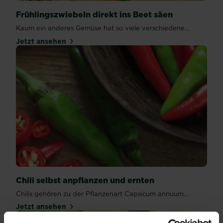
Frühlingszwiebeln direkt ins Beet säen
Kaum ein anderes Gemüse hat so viele verschiedene...
Jetzt ansehen
Chili selbst anpflanzen und ernten
Chilis gehören zu der Pflanzenart Capsicum annuum...
Jetzt ansehen