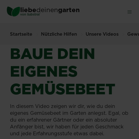
Skip
liebe
deinen
garten
to
®
von Substral
main
content
Startseite
Nützliche Hilfen
Unsere Videos
Gewu
BAUE DEIN
EIGENES
GEMÜSEBEET
In diesem Video zeigen wir dir, wie du dein
eigenes Gemüsebeet im Garten anlegst. Egal, ob
du ein erfahrener Gärtner oder ein absoluter
Anfänger bist, wir haben für jeden Geschmack
und jede Erfahrungsstufe etwas dabei.