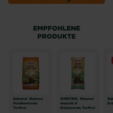
EMPFOHLENE
PRODUKTE
®
®
®
®
Substral
Naturen
SUBSTRAL
Naturen
Sub
Hochbeeterde
Anzucht &
Erd
Torffrei
Kräutererde Torffrei