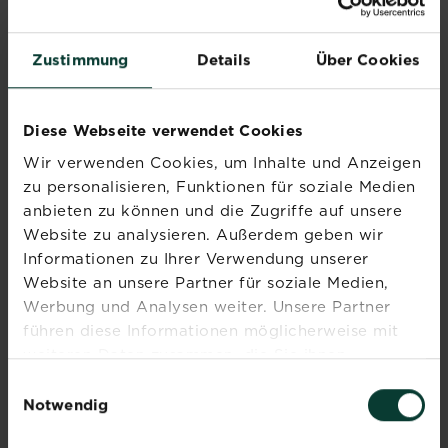
Zustimmung
Details
Über Cookies
Diese Webseite verwendet Cookies
Wir verwenden Cookies, um Inhalte und Anzeigen
zu personalisieren, Funktionen für soziale Medien
anbieten zu können und die Zugriffe auf unsere
Website zu analysieren. Außerdem geben wir
Erbsen anpflanzen im Topf oder Gemüsebeet
Informationen zu Ihrer Verwendung unserer
Klein, aber oho – Erbsen (Pisum sativum) sind als...
Website an unsere Partner für soziale Medien,
Jetzt ansehen
Werbung und Analysen weiter. Unsere Partner
führen diese Informationen möglicherweise mit
weiteren Daten zusammen, die Sie ihnen
bereitgestellt haben oder die sie im Rahmen Ihrer
Einwilligungsauswahl
Nutzung der Dienste gesammelt haben.
Notwendig