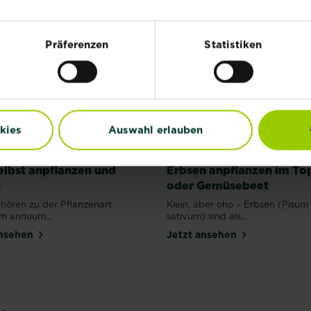
Präferenzen
Statistiken
kies
Auswahl erlauben
selbst anpflanzen und
Erbsen anpflanzen im To
n
oder Gemüsebeet
ehören zu der Pflanzenart
Klein, aber oho – Erbsen (Pisum
m annuum...
sativum) sind als...
ansehen
Jetzt ansehen
Paprika pflanzen,
pflegen und
Zucchini 
überwintern
Pflege &