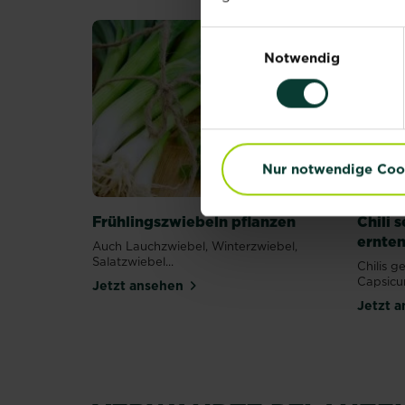
Einwilligungsauswahl
Notwendig
Nur notwendige Coo
Frühlingszwiebeln pflanzen
Chili 
ernte
Auch Lauchzwiebel, Winterzwiebel,
Salatzwiebel...
Chilis g
Capsicu
Jetzt ansehen
Jetzt 
Tomaten
(Paradeiser)
pflanzen
Mangold