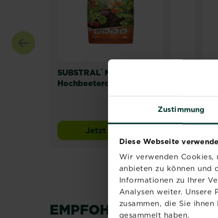
®
®
SUBSTRAL
Naturen
SUB
Hochbeeterde Torffrei
Anz
Torf
Zustimmung
Jetzt kaufen
SUBSTRAL® Naturen® Hochb
Diese Webseite verwende
Wir verwenden Cookies, u
anbieten zu können und d
Informationen zu Ihrer V
Analysen weiter. Unsere 
zusammen, die Sie ihnen 
EMPFOHLENE VIDEOS
gesammelt haben.