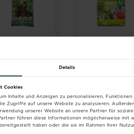
®
®
®
STRAL
Naturen
SUBSTRAL
Gartendün
ucht & Kräutererde
mit Langzeitwirkung
frei
Details
Jetzt kaufen
Jetzt kaufen
eeterde Torffrei
SUBSTRAL® Naturen® Anzucht & Kräutererde T
SUBSTRAL
t Cookies
m Inhalte und Anzeigen zu personalisieren, Funktionen 
ie Zugriffe auf unsere Website zu analysieren. Außerd
erwendung unserer Website an unsere Partner für sozia
Partner führen diese Informationen möglicherweise mit 
bereitgestellt haben oder die sie im Rahmen Ihrer Nutzu