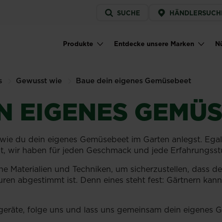
Service
SUCHE
HÄNDLERSUCH
menu
Produkte
Entdecke unsere Marken
Nü
Main navigation
s
Gewusst wie
Baue dein eigenes Gemüsebeet
N EIGENES GEMÜ
 wie du dein eigenes Gemüsebeet im Garten anlegst. Egal
st, wir haben für jeden Geschmack und jede Erfahrungsst
ene Materialien und Techniken, um sicherzustellen, dass 
ren abgestimmt ist. Denn eines steht fest: Gärtnern kann s
geräte, folge uns und lass uns gemeinsam dein eigenes 