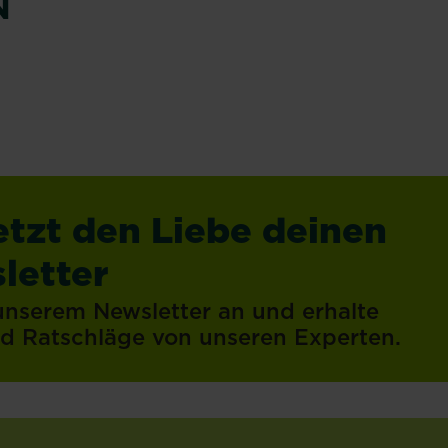
N
Mehr lesen
Mehr lesen
etzt den Liebe deinen
letter
 unserem Newsletter an und erhalte
und Ratschläge von unseren Experten.