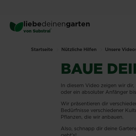
Skip
to
main
liebe
deinen
garten
content
®
von Substral
Startseite
Nützliche Hilfen
Unsere Video
BAUE DEI
In diesem Video zeigen wir dir,
oder ein absoluter Anfänger bi
Wir präsentieren dir verschied
Bedürfnisse verschiedener Kultu
Pflanzen, die wir anbauen.
Also, schnapp dir deine Garten
geht's!