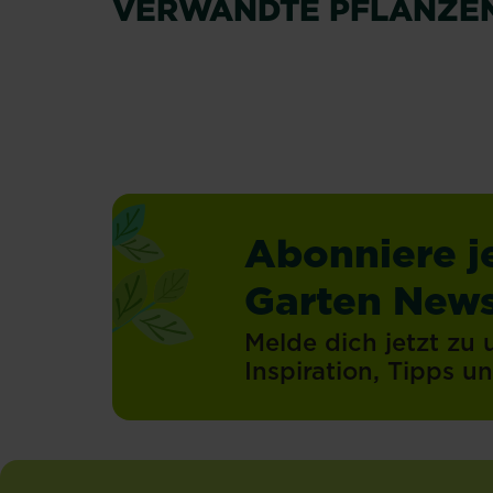
VERWANDTE PFLANZE
Mehr lesen
Mehr lesen
Abonniere j
Garten News
Melde dich jetzt zu
Inspiration, Tipps 