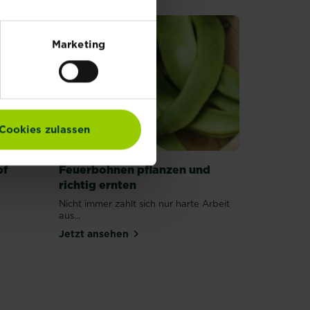
Marketing
Cookies zulassen
pf
Feuerbohnen pflanzen und
richtig ernten
Nicht immer zahlt sich nur harte Arbeit
aus...
Jetzt ansehen
Pflanzen:
 Tipps