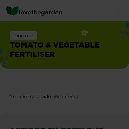
Ignorar
conteúdo
love
the
garden
principal
Tomates,
PRODUTOS
vegetais
TOMATO & VEGETABLE
FERTILISER
e
ervas
Nenhum resultado encontrado.