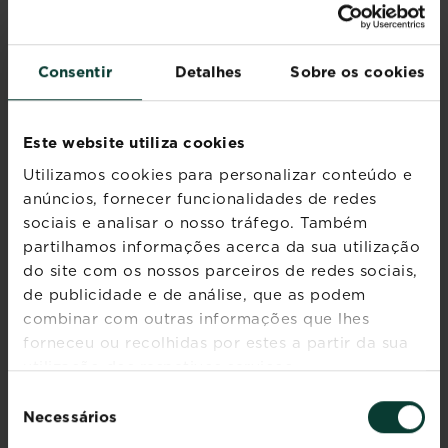
ou
Ler mais
sobre Vaso de exterior: alime
floreiras
apresentam
os
Consentir
Detalhes
Sobre os cookies
mesmos
Vaso de exterior: plantar,
riscos
semear
de
Este website utiliza cookies
Ler mais
problemas
sobre Vaso de exterior: plant
Utilizamos cookies para personalizar conteúdo e
parasitários
anúncios, fornecer funcionalidades de redes
que
sociais e analisar o nosso tráfego. Também
os
Legumes de raiz:
vegetais
partilhamos informações acerca da sua utilização
identificar, resolver os
do
do site com os nossos parceiros de redes sociais,
problemas
jardim.
de publicidade e de análise, que as podem
Contudo,
Ler mais
combinar com outras informações que lhes
sobre Legumes de raiz: identi
não
forneceu ou recolhidas por estes a partir da sua
estão
utilização dos respetivos serviços.
Legumes de raiz:
tão
Seleção
alimentar, podar
bem
Necessários
de
armadas
Ler mais
sobre Legumes de raiz: alime
para
consentimento