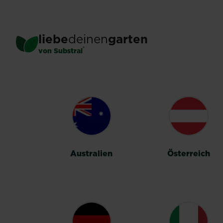
Skip
to
main
liebe
deinen
garten
content
®
von Substral
LÄNDERUMSC
Australien
Österreich