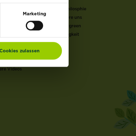
LFEN
Unsere Philosphie
Marketing
Kontaktiere uns
er Gartenkalender
Mein Evergreen
ucht & Pflege
Nachhaltigkeit
ten Doktor
en Rechner
Cookies zulassen
ch Rechner
en Coach
ere Videos