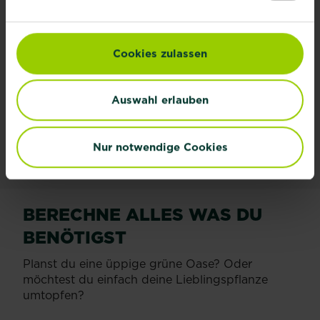
Orchideen richtig
pflegen und
umtopfen
Cookies zulassen
Jetzt ansehen
Auswahl erlauben
Jetzt ansehen
Nur notwendige Cookies
BERECHNE ALLES WAS DU
BENÖTIGST
Planst du eine üppige grüne Oase? Oder
möchtest du einfach deine Lieblingspflanze
umtopfen?