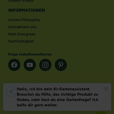
Unsere Videos
INFORMATIONEN
Unsere Philosphie
Kontaktiere uns
Mein Evergreen
Nachhaltigkeit
Folge LiebeDeinenGarten
Länderauswahl
Footer
Impressum & AGB
Datenschutz
Cookie-Einstellungen