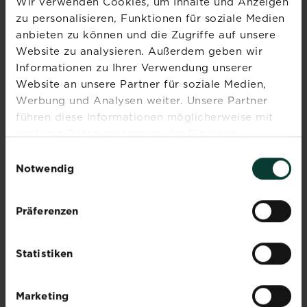
Wir verwenden Cookies, um Inhalte und Anzeigen
beliebteres Kraut für den heimischen
zu personalisieren, Funktionen für soziale Medien
Kräuteranbau. Es liefert sowohl aromatische
anbieten zu können und die Zugriffe auf unsere
grüne Blätter als auch würzige Samen.
Website zu analysieren. Außerdem geben wir
Koriander, auch Asiatische...
Informationen zu Ihrer Verwendung unserer
Website an unsere Partner für soziale Medien,
Jetzt ansehen
Werbung und Analysen weiter. Unsere Partner
führen diese Informationen möglicherweise mit
weiteren Daten zusammen, die Sie ihnen
Zierlauch (Allium)
bereitgestellt haben oder die sie im Rahmen Ihrer
Einwilligungsauswahl
pflanzen
Nutzung der Dienste gesammelt haben.
Notwendig
Jetzt ansehen
Präferenzen
Tomaten vorziehen,
pikieren, pflanzen
Statistiken
und pflegen
Jetzt ansehen
Marketing