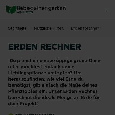
Skip
liebe
deinen
garten
to
®
von Substral
main
content
Startseite
Nützliche Hilfen
Erden Rechner
ERDEN RECHNER
Du planst eine neue üppige grüne Oase
oder möchtest einfach deine
Lieblingspflanze umtopfen? Um
herauszufinden, wie viel Erde du
benötigst, gib einfach die Maße deines
Pflanztopfes ein. Unser Erden Rechner
berechnet die ideale Menge an Erde für
dein Projekt!