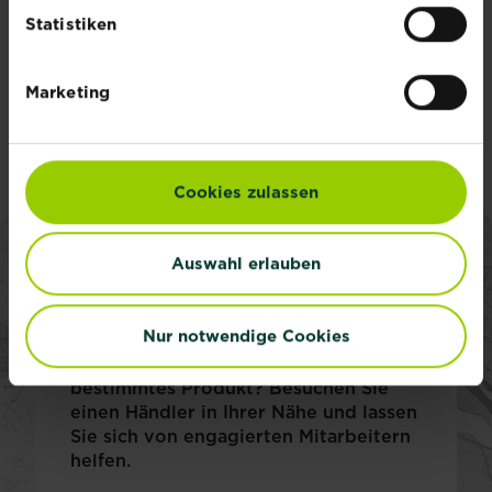
Inspiration, Tipps und
Statistiken
Ratschläge von unseren
Experten.
Marketing
Jetzt anmelden
Cookies zulassen
Auswahl erlauben
Finde deinen Händler
Nur notwendige Cookies
Suchen Sie eine spezielle
Gartenberatung? Oder einfach nur ein
bestimmtes Produkt? Besuchen Sie
einen Händler in Ihrer Nähe und lassen
Sie sich von engagierten Mitarbeitern
helfen.