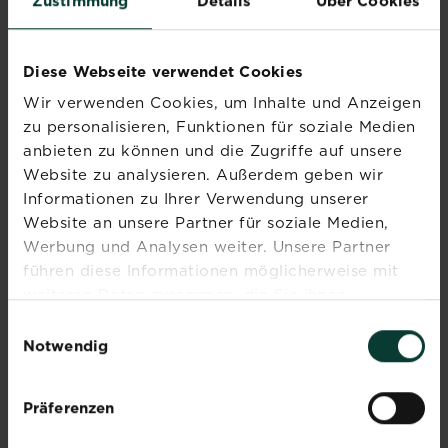
Zustimmung
Details
Über Cookies
Universalerde
Zimmerpflanzenerde
Diese Webseite verwendet Cookies
Wir verwenden Cookies, um Inhalte und Anzeigen
zu personalisieren, Funktionen für soziale Medien
anbieten zu können und die Zugriffe auf unsere
Website zu analysieren. Außerdem geben wir
Berechnen
Informationen zu Ihrer Verwendung unserer
Website an unsere Partner für soziale Medien,
Werbung und Analysen weiter. Unsere Partner
führen diese Informationen möglicherweise mit
weiteren Daten zusammen, die Sie ihnen
Abonniere jetzt
bereitgestellt haben oder die sie im Rahmen Ihrer
Einwilligungsauswahl
den Liebe deinen
Nutzung der Dienste gesammelt haben.
Notwendig
Garten Newsletter
Präferenzen
Melde dich jetzt zu unserem
Newsletter an und erhalte