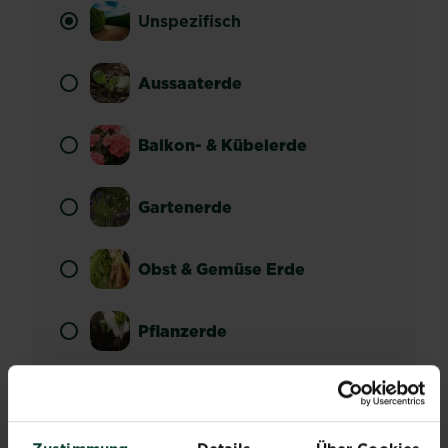
Unspezifisch
Aussaaterde
Balkon- & Kübelerde
Gartenerde
Obst & Gemüse Erde
Pflanzerde
Spezialerde