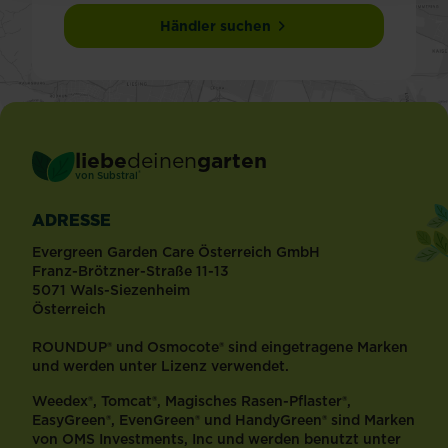
Händler suchen
liebe
deinen
garten
®
von Substral
ADRESSE
Evergreen Garden Care Österreich GmbH
Franz-Brötzner-Straße 11-13
5071 Wals-Siezenheim
Österreich
ROUNDUP® und Osmocote® sind eingetragene Marken
und werden unter Lizenz verwendet.
Weedex®, Tomcat®, Magisches Rasen-Pflaster®,
EasyGreen®, EvenGreen® und HandyGreen® sind Marken
von OMS Investments, Inc und werden benutzt unter