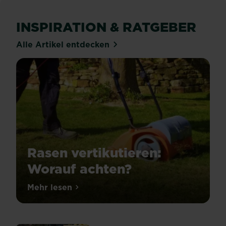
INSPIRATION & RATGEBER
Alle Artikel entdecken
Rasen vertikutieren:
Worauf achten?
Wie
Mehr lesen
über Rasen vertikutieren: Worauf achten
du
bereits
weißt,