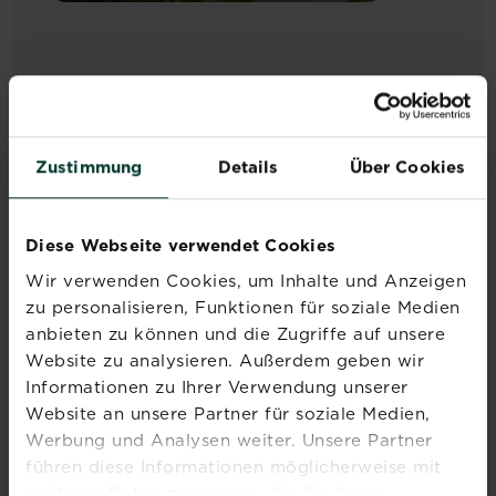
er
mit
Wildkräutern
oder
auch
sogenannten
Unkräutern
Zustimmung
Details
Über Cookies
besetzt.
Breitet
sich
Diese Webseite verwendet Cookies
Wildkraut
Wir verwenden Cookies, um Inhalte und Anzeigen
Die Vielfalt der Wildkräuter
oder
zu personalisieren, Funktionen für soziale Medien
Unkraut
Unkraut
Mehr lesen
über Die Vielfalt der Wildkräuter
ist
anbieten zu können und die Zugriffe auf unsere
massiv
nicht
Website zu analysieren. Außerdem geben wir
im
gleich
Rasen
Informationen zu Ihrer Verwendung unserer
Unkraut.
aus,
Website an unsere Partner für soziale Medien,
Wildkräuter
wird
Werbung und Analysen weiter. Unsere Partner
haben
händisches
führen diese Informationen möglicherweise mit
unterschiedliche
„Wildkraut
weiteren Daten zusammen, die Sie ihnen