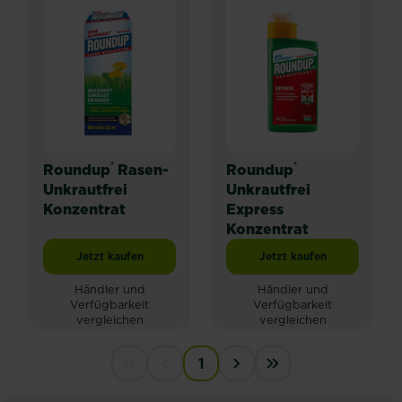
®
®
Roundup
Rasen-
Roundup
Unkrautfrei
Unkrautfrei
Konzentrat
Express
Konzentrat
Jetzt kaufen
Jetzt kaufen
Roundup® Rasen-Unkrautfrei Konzentrat
Roundup® Unkrautfre
Händler und
Händler und
Verfügbarkeit
Verfügbarkeit
vergleichen
vergleichen
PAGINATION
1
First disabled
Previous disabled
››
Last »