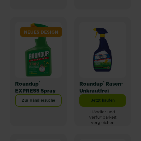
NEUES DESIGN
®
®
Roundup
Roundup
Rasen-
EXPRESS Spray
Unkrautfrei
Zur Händlersuche
Jetzt kaufen
Roundup® Rasen-Unk
Händler und
Verfügbarkeit
vergleichen