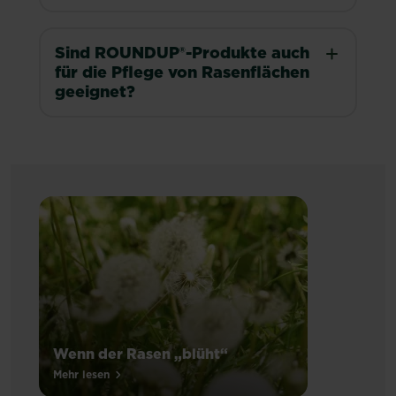
Sind ROUNDUP®-Produkte auch
für die Pflege von Rasenflächen
geeignet?
Wenn der Rasen „blüht“
…
Mehr lesen
über Wenn der Rasen „blüht“
ist