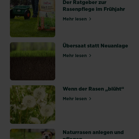
Der Ratgeber zur
stellt
Rasenpflege im Frühjahr
der
Winter
Mehr lesen
über Der Ratgeber zur Rase
eine
harte
Zeit
für
Übersaat statt Neuanlage
Garten
Mehr lesen
und
über Übersaat statt Neuanl
Rasen
dar.
Aus
diesem
Wenn der Rasen „blüht“
Grund
ist
Mehr lesen
über Wenn der Rasen „blüh
es
sehr
wichtig,
dass
Naturrasen anlegen und
der
pflegen