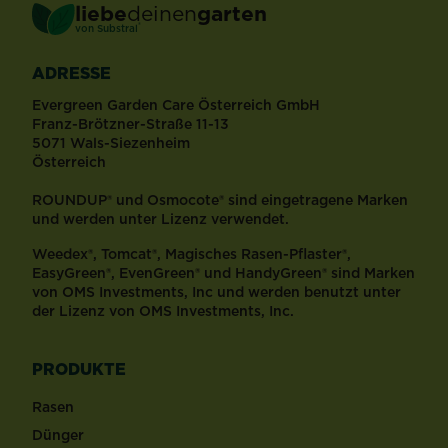
liebe
deinen
garten
®
von Substral
ADRESSE
Evergreen Garden Care Österreich GmbH
Franz-Brötzner-Straße 11-13
5071 Wals-Siezenheim
Österreich
ROUNDUP® und Osmocote® sind eingetragene Marken
und werden unter Lizenz verwendet.
Weedex®, Tomcat®, Magisches Rasen-Pflaster®,
EasyGreen®, EvenGreen® und HandyGreen® sind Marken
von OMS Investments, Inc und werden benutzt unter
der Lizenz von OMS Investments, Inc.
PRODUKTE
Rasen
Dünger