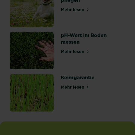
Rasen
danach
Mehr lesen
über Naturrasen anlegen un
eine
intensive
Pflege
bekommt,
pH-Wert im Boden
um
messen
wieder
Mehr lesen
“gesund”
über pH-Wert im Boden me
zu...
Keimgarantie
Mehr lesen
über Keimgarantie