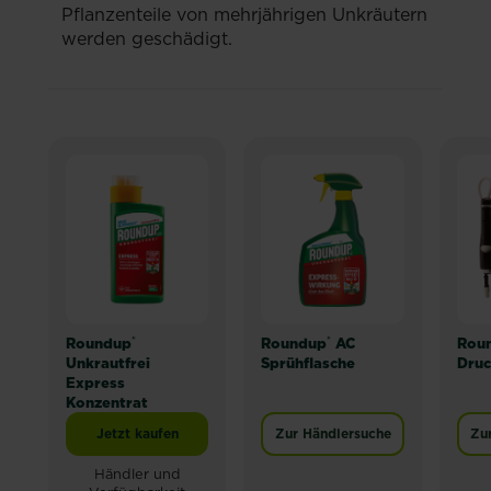
Pflanzenteile von mehrjährigen Unkräutern
werden geschädigt.
®
®
Roundup
Roundup
AC
Rou
Unkrautfrei
Sprühflasche
Druc
Express
Konzentrat
Jetzt kaufen
Zur Händlersuche
Zu
Roundup® Unkrautfrei Express Konzentrat
Händler und