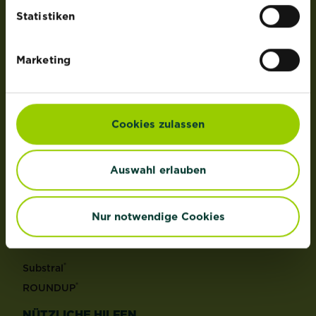
der Lizenz von OMS Investments, Inc.
Statistiken
PRODUKTE
Marketing
Rasen
Dünger
Erden
Cookies zulassen
Pflanzenschutz
Grundstoffe
Auswahl erlauben
Unkraut
Schädlinge
Reinigungsmittel
Nur notwendige Cookies
MARKEN
®
Substral
®
ROUNDUP
NÜTZLICHE HILFEN