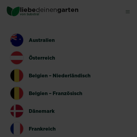
Skip
liebe
deinen
garten
to
®
von Substral
main
content
LÄNDERUMSCHALTER
Australien
Österreich
Belgien – Niederländisch
Belgien – Französisch
Dänemark
Frankreich