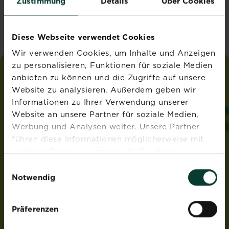
Zustimmung
Details
Über Cookies
Vereinigtes Königreich
Diese Webseite verwendet Cookies
Wir verwenden Cookies, um Inhalte und Anzeigen
zu personalisieren, Funktionen für soziale Medien
anbieten zu können und die Zugriffe auf unsere
liebe
deinen
garten
Website zu analysieren. Außerdem geben wir
®
von Substral
Informationen zu Ihrer Verwendung unserer
ADRESSE
Website an unsere Partner für soziale Medien,
Werbung und Analysen weiter. Unsere Partner
Evergreen Garden Care Österreich GmbH
führen diese Informationen möglicherweise mit
Franz-Brötzner-Straße 11-13
5071 Wals-Siezenheim
weiteren Daten zusammen, die Sie ihnen
Österreich
bereitgestellt haben oder die sie im Rahmen Ihrer
Einwilligungsauswahl
Nutzung der Dienste gesammelt haben.
Notwendig
ROUNDUP® und Osmocote® sind eingetragene Marken
und werden unter Lizenz verwendet.
Weedex®, Tomcat®, Magisches Rasen-Pflaster®,
Präferenzen
EasyGreen®, EvenGreen® und HandyGreen® sind Marken
von OMS Investments, Inc und werden benutzt unter