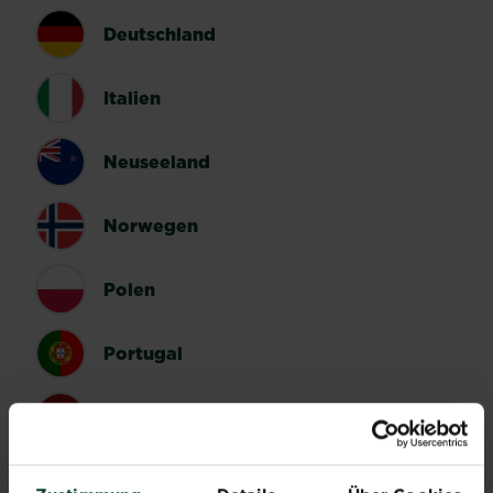
Deutschland
Italien
Neuseeland
Norwegen
Polen
Portugal
Spanien
Schweden