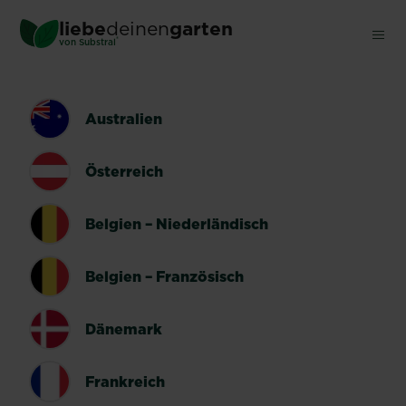
Skip
liebe
deinen
garten
to
®
von Substral
main
content
LÄNDERUMSCHALTER
Australien
Österreich
Belgien – Niederländisch
Belgien – Französisch
Dänemark
Frankreich