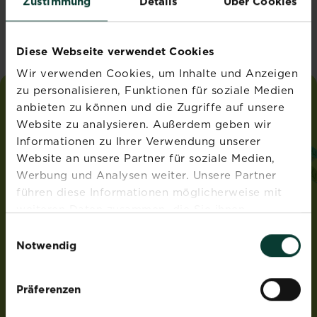
Zustimmung
Details
Über Cookies
Vereinigtes Königreich
Diese Webseite verwendet Cookies
Wir verwenden Cookies, um Inhalte und Anzeigen
zu personalisieren, Funktionen für soziale Medien
anbieten zu können und die Zugriffe auf unsere
liebe
deinen
garten
Website zu analysieren. Außerdem geben wir
®
von Substral
Informationen zu Ihrer Verwendung unserer
ADRESSE
Website an unsere Partner für soziale Medien,
Werbung und Analysen weiter. Unsere Partner
Evergreen Garden Care Österreich GmbH
führen diese Informationen möglicherweise mit
Franz-Brötzner-Straße 11-13
5071 Wals-Siezenheim
weiteren Daten zusammen, die Sie ihnen
Österreich
bereitgestellt haben oder die sie im Rahmen Ihrer
Einwilligungsauswahl
Nutzung der Dienste gesammelt haben.
Notwendig
ROUNDUP® und Osmocote® sind eingetragene Marken
und werden unter Lizenz verwendet.
Weedex®, Tomcat®, Magisches Rasen-Pflaster®,
Präferenzen
EasyGreen®, EvenGreen® und HandyGreen® sind Marken
von OMS Investments, Inc und werden benutzt unter