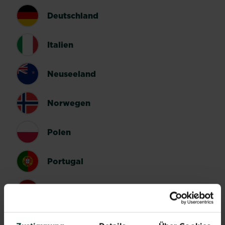
Deutschland
Italien
Neuseeland
Norwegen
Polen
Portugal
Spanien
Schweden