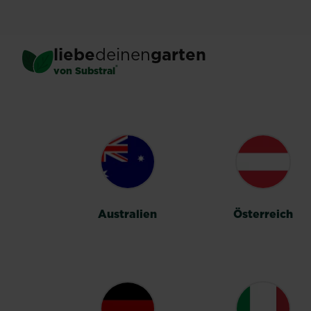
Skip
to
main
liebe
deinen
garten
content
®
von Substral
LÄNDERUMSC
Australien
Österreich