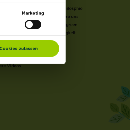
LFEN
Unsere Philosphie
Marketing
Kontaktiere uns
er Gartenkalender
Mein Evergreen
ucht & Pflege
Nachhaltigkeit
ten Doktor
en Rechner
Cookies zulassen
ch Rechner
en Coach
ere Videos