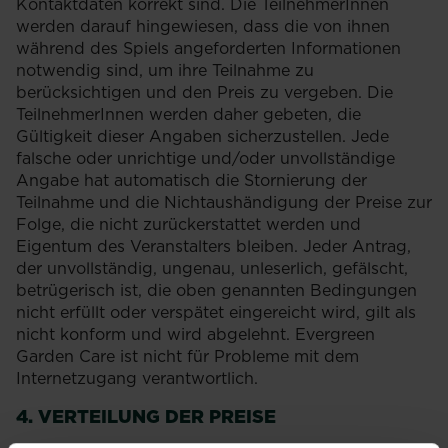
Kontaktdaten korrekt sind. Die TeilnehmerInnen
werden darauf hingewiesen, dass die von ihnen
während des Spiels angeforderten Informationen
notwendig sind, um ihre Teilnahme zu
berücksichtigen und den Preis zu vergeben. Die
TeilnehmerInnen werden daher gebeten, die
Gültigkeit dieser Angaben sicherzustellen. Jede
falsche oder unrichtige und/oder unvollständige
Angabe hat automatisch die Stornierung der
Teilnahme und die Nichtaushändigung der Preise zur
Folge, die nicht zurückerstattet werden und
Eigentum des Veranstalters bleiben. Jeder Antrag,
der unvollständig, ungenau, unleserlich, gefälscht,
betrügerisch ist, die oben genannten Bedingungen
nicht erfüllt oder verspätet eingereicht wird, gilt als
nicht konform und wird abgelehnt. Evergreen
Garden Care ist nicht für Probleme mit dem
Internetzugang verantwortlich.
4. VERTEILUNG DER PREISE