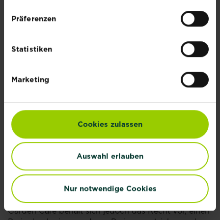
teilnehmergebunden und somit nicht übertragbar
Präferenzen
Die angebotenen Preise können weder zu einer
Anfechtung jeglicher Art, noch zur Aushändigung
des Gegenwerts in bar oder gegen eine andere
Statistiken
Zuwendung, noch zu einem Ersatz oder Umtausch
oder einer Rückerstattung, aus welchem Grund auch
immer, führen.
Marketing
Jeder Preis, der nach einer Gewinnbenachrichtigung
nicht in Anspruch genommen wird, gilt als Verzicht
der GewinnerIn. Der/die GewinnerIn erhält weder
seinen Preis noch eine Entschädigung.
Cookies zulassen
Im Falle der Nichtverfügbarkeit der Preise oder ihrer
Nichtverfügbarkeit bei der Auslieferung aufgrund
Auswahl erlauben
von Ereignissen, die sich der Kontrolle von
Evergreen entziehen, können keine Streitigkeiten
jeglicher Art akzeptiert werden. Die Preise können
Nur notwendige Cookies
nicht gegen ihren Barwert oder gegen eine andere
Zuwendung eingetauscht werden. Evergreen
Garden Care behält sich jedoch das Recht vor, einen