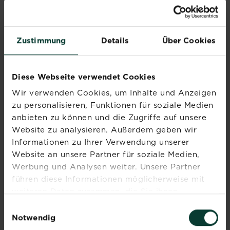
Der/die GewinnerIn wird durch ein unabhängiges
und zufälliges digitales Verfahren ermittelt. Der/die
GewinnerIn wirdinnerhalb von 7 Werktagen per E-
Mail benachrichtigt.
Zustimmung
Details
Über Cookies
• Es gibt 1 (ein/e) GewinnerIn
• Es besteht keine Möglichkeit, den Preis in
Bargeld oder einen Scheck umzuwandeln
Diese Webseite verwendet Cookies
• Der SUBSTRAL®-Paket-Preis wird innerhalb von
Wir verwenden Cookies, um Inhalte und Anzeigen
4 Wochen (sechs Wochen) nach Bekanntgabe der
zu personalisieren, Funktionen für soziale Medien
GewinnerIn verschickt
• Der/die GewinnerIn des Hauptpreises haben
anbieten zu können und die Zugriffe auf unsere
nach Benachrichtigung 7 Tage Zeit, uns zu
Website zu analysieren. Außerdem geben wir
antworten, bevor der Anspruch verfällt
Informationen zu Ihrer Verwendung unserer
• Sollte der/die GewinnerIn die Frist überschreiten,
Website an unsere Partner für soziale Medien,
wird ein/e neue/r GewinnerIn über das gleiche
Werbung und Analysen weiter. Unsere Partner
Verfahren ermittelt und kontaktiert. Falls auch
führen diese Informationen möglicherweise mit
diese/r GewinnerIn die Frist überschreiten, verfällt
weiteren Daten zusammen, die Sie ihnen
der Gewinnanspruch ersatzlos/ es werden keine
bereitgestellt haben oder die sie im Rahmen Ihrer
Einwilligungsauswahl
Ersatzgewinner nachnominiert
Nutzung der Dienste gesammelt haben.
Notwendig
• Die angebotenen Preise sind