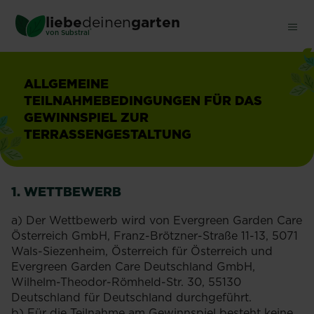
Skip
liebe
deinen
garten
to
®
von Substral
main
content
ALLGEMEINE
TEILNAHMEBEDINGUNGEN FÜR DAS
GEWINNSPIEL ZUR
TERRASSENGESTALTUNG
1. WETTBEWERB
a) Der Wettbewerb wird von Evergreen Garden Care
Österreich GmbH, Franz-Brötzner-Straße 11-13, 5071
Wals-Siezenheim, Österreich für Österreich und
Evergreen Garden Care Deutschland GmbH,
Wilhelm-Theodor-Römheld-Str. 30, 55130
Deutschland für Deutschland durchgeführt.
b) Für die Teilnahme am Gewinnspiel besteht keine