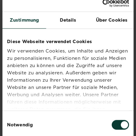
Zustimmung
Details
Über Cookies
Diese Webseite verwendet Cookies
Wir verwenden Cookies, um Inhalte und Anzeigen
Weiße Fliege
Blattlaus
zu personalisieren, Funktionen für soziale Medien
Mehr lesen
Mehr lesen
anbieten zu können und die Zugriffe auf unsere
Website zu analysieren. Außerdem geben wir
Informationen zu Ihrer Verwendung unserer
Website an unsere Partner für soziale Medien,
Werbung und Analysen weiter. Unsere Partner
führen diese Informationen möglicherweise mit
weiteren Daten zusammen, die Sie ihnen
Abonniere jetzt
bereitgestellt haben oder die sie im Rahmen Ihrer
Einwilligungsauswahl
den Liebe deinen
Nutzung der Dienste gesammelt haben.
Notwendig
Garten Newsletter