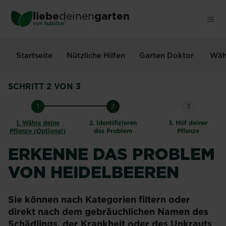
Skip
liebe
deinen
garten
to
®
von Substral
main
content
Startseite
Nützliche Hilfen
Garten Doktor
Wähl
SCHRITT 2 VON 3
1
2
3
1.
Wähle deine
2.
Identifizieren
3.
Hilf deiner
Pflanze (Optional)
das Problem
Pflanze
ERKENNE DAS PROBLEM
VON HEIDELBEEREN
Sie können nach Kategorien filtern oder
direkt nach dem gebräuchlichen Namen des
Schädlings, der Krankheit oder des Unkrauts