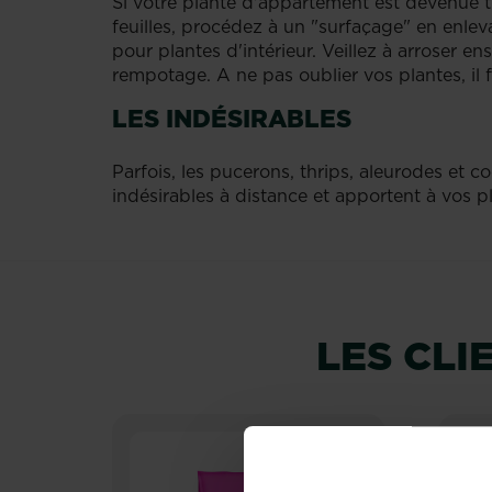
Si votre plante d'appartement est devenue 
feuilles, procédez à un "surfaçage" en enlev
pour plantes d'intérieur. Veillez à arroser e
rempotage. A ne pas oublier vos plantes, il 
LES INDÉSIRABLES
Parfois, les pucerons, thrips, aleurodes et c
indésirables à distance et apportent à vos pl
LES CL