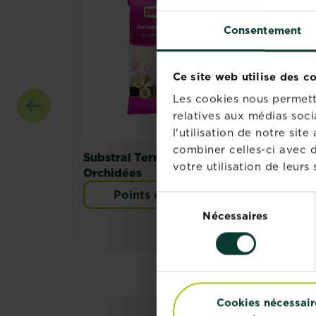
Consentement
Ce site web utilise des c
Les cookies nous permette
relatives aux médias soci
l'utilisation de notre si
combiner celles-ci avec d
Substral Terreau
Subs
votre utilisation de leurs 
Orchidées
Orc
Points de vente
Sélection
Nécessaires
du
consentement
Cookies nécessair