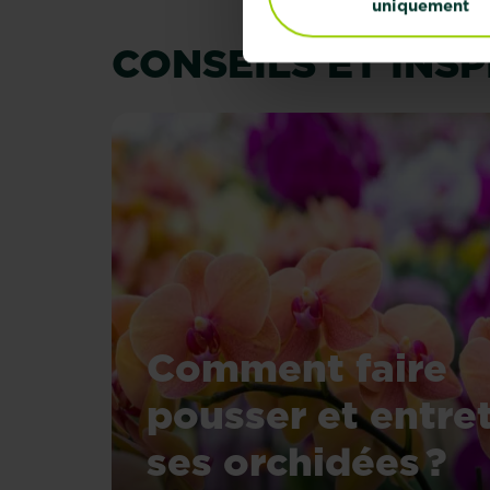
uniquement
CONSEILS ET INS
Comment faire
pousser et entre
ses orchidées ?