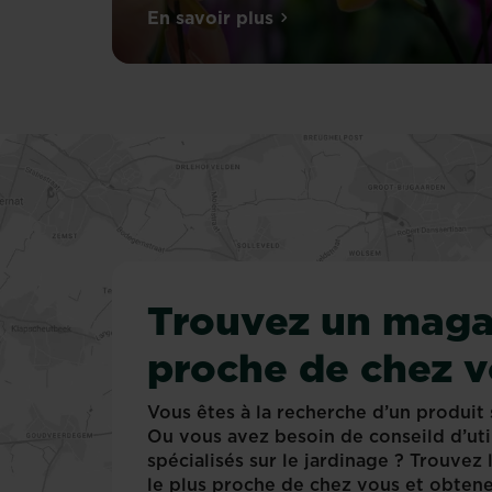
Avec
En savoir plus
sur Comment faire pousser et 
leurs
fleurs
tropicales
aux
multiples
couleurs,
formes
ou
dessins,
les
orchidées
Trouvez un maga
figurent
sans
proche de chez 
surprise
tout
en
Vous êtes à la recherche d’un produit 
haut
Ou vous avez besoin de conseild d’uti
du
spécialisés sur le jardinage ? Trouvez
classement
le plus proche de chez vous et obtene