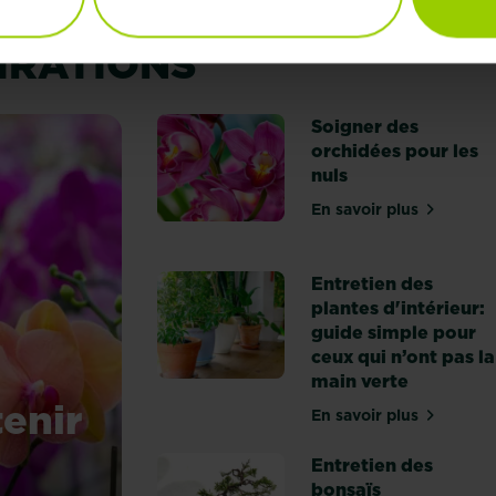
PIRATIONS
Soigner des
orchidées pour les
nuls
En savoir plus
sur Soigner des
Entretien des
plantes d'intérieur:
guide simple pour
ceux qui n’ont pas la
main verte
tenir
En savoir plus
sur Entretien d
Entretien des
bonsaïs