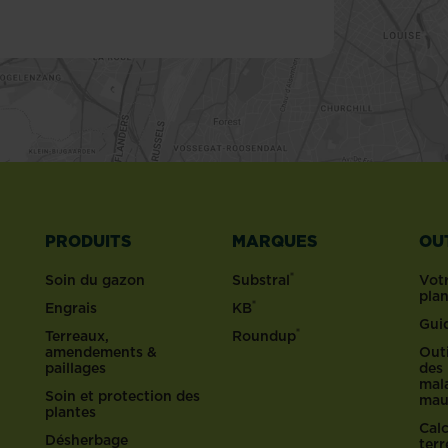
PRODUITS
MARQUES
OU
®
Soin du gazon
Substral
Votr
pla
®
Engrais
KB
Gui
®
Terreaux,
Roundup
amendements &
Outi
paillages
des 
mala
Soin et protection des
mau
plantes
Cal
Désherbage
ter