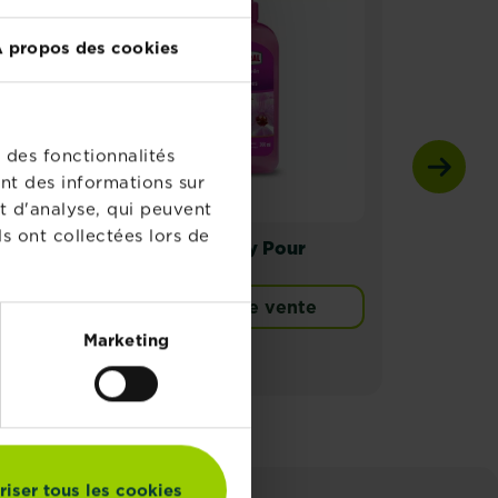
 propos des cookies
 des fonctionnalités
nt des informations sur
t d'analyse, qui peuvent
s ont collectées lors de
Substral Spray Pour
KB R
es
Orchidées
Points de vente
Marketing
riser tous les cookies