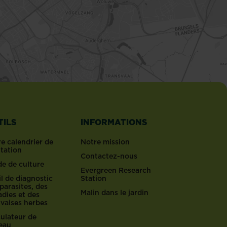
TILS
INFORMATIONS
e calendrier de
Notre mission
ntation
Contactez-nous
de de culture
Evergreen Research
l de diagnostic
Station
parasites, des
Malin dans le jardin
dies et des
vaises herbes
culateur de
reau