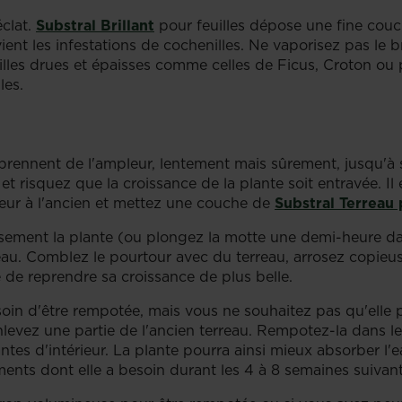
éclat.
Substral Brillant
pour feuilles dépose une fine couche
nt les infestations de cochenilles. Ne vaporisez pas le bri
illes drues et épaisses comme celles de Ficus, Croton ou
les.
prennent de l'ampleur, lentement mais sûrement, jusqu'à se
t risquez que la croissance de la plante soit entravée. I
ieur à l'ancien et mettez une couche de
Substral Terreau 
usement la plante (ou plongez la motte une demi-heure da
eau. Comblez le pourtour avec du terreau, arrosez copieu
de reprendre sa croissance de plus belle.
oin d'être rempotée, mais vous ne souhaitez pas qu'elle 
nlevez une partie de l'ancien terreau. Rempotez-la dans 
tes d'intérieur. La plante pourra ainsi mieux absorber l'e
ments dont elle a besoin durant les 4 à 8 semaines suivant