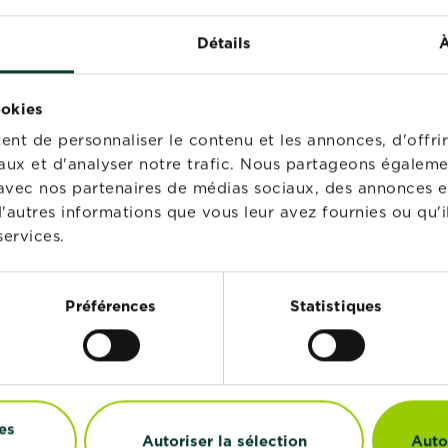
Détails
À
ookies
nt de personnaliser le contenu et les annonces, d'offrir
aux et d'analyser notre trafic. Nous partageons égaleme
te avec nos partenaires de médias sociaux, des annonces e
'autres informations que vous leur avez fournies ou qu'il
tral Engrais
Substral Bâtonnets
services.
hidées
Nutritifs Pour Orchidé
Points de vente
Points de vente
Préférences
Statistiques
es
Autoriser la sélection
Auto