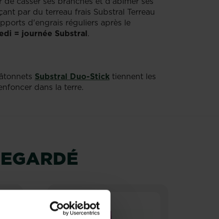
 de casser ses branches et d'abîmer ses
çant par du terreau frais Substral Terreau
pports d'engrais réguliers après le
edi = journée Substral
.
 bâtonnets
Substral Duo-Stick
tiennent les
enfoncer dans la terre.
REGARDÉ