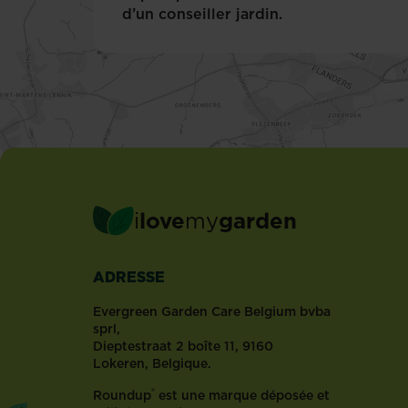
des
d’un conseiller jardin.
plantes
d’intérieur
les
plus
populaires.
Originaires
des...
i
love
my
garden
ADRESSE
Evergreen Garden Care Belgium bvba
sprl,
Dieptestraat 2 boîte 11, 9160
Lokeren, Belgique.
®
Roundup
est une marque déposée et