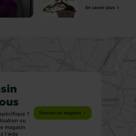
entretenir ses orchidées ?
En savoir plus
sur Entretien d
sin
vous
Trouver un magasin
spécifique ?
lisation ou
 le magasin
z l’aide