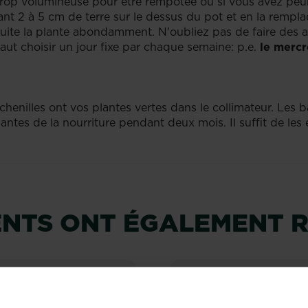
trop volumineuse pour être rempotée ou si vous avez peur
ant 2 à 5 cm de terre sur le dessus du pot et en la rempla
nsuite la plante abondamment. N'oubliez pas de faire des a
faut choisir un jour fixe par chaque semaine: p.e.
le mercr
ochenilles ont vos plantes vertes dans le collimateur. Les
antes de la nourriture pendant deux mois. Il suffit de les 
IENTS ONT ÉGALEMENT 