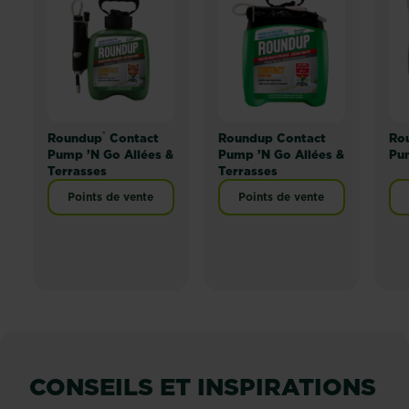
®
Roundup
Contact
Roundup Contact
Ro
Pump ’N Go Allées &
Pump ’N Go Allées &
Pu
Terrasses
Terrasses
Points de vente
Points de vente
CONSEILS ET INSPIRATIONS