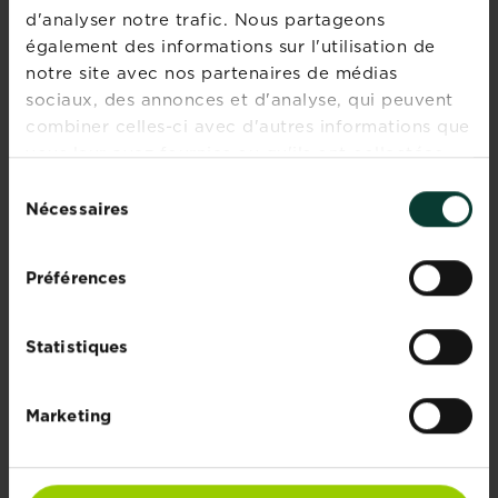
d'analyser notre trafic. Nous partageons
également des informations sur l'utilisation de
notre site avec nos partenaires de médias
10 conseils pour
sociaux, des annonces et d'analyse, qui peuvent
aménager un jardin
japonais: créez un espace
combiner celles-ci avec d'autres informations que
tranquille avec des
vous leur avez fournies ou qu'ils ont collectées
aménagements
lors de votre utilisation de leurs services.
Sélection
paysagers et des plantes
Nécessaires
du
En savoir plus
consentement
sur 10 conseils pour amén
Quelle variété de
Préférences
pommes de terre choisir?
En savoir plus
sur Quelle variété de pomm
Statistiques
Marketing
Les meilleures plantes et
fleurs vivaces pour le
jardin