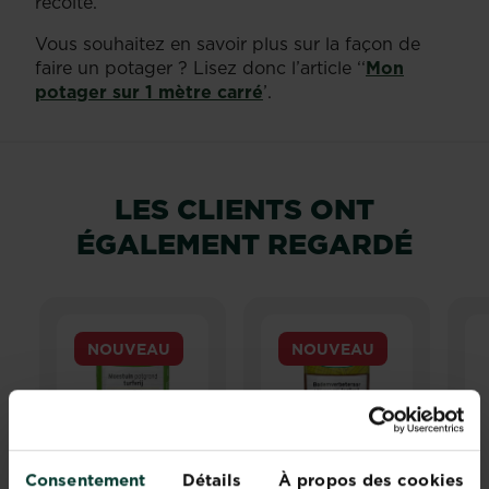
récolte.
Vous souhaitez en savoir plus sur la façon de
faire un potager ? Lisez donc l’article ‘‘
Mon
potager sur 1 mètre carré
’.
LES CLIENTS ONT
ÉGALEMENT REGARDÉ
NOUVEAU
NOUVEAU
Consentement
Détails
À propos des cookies