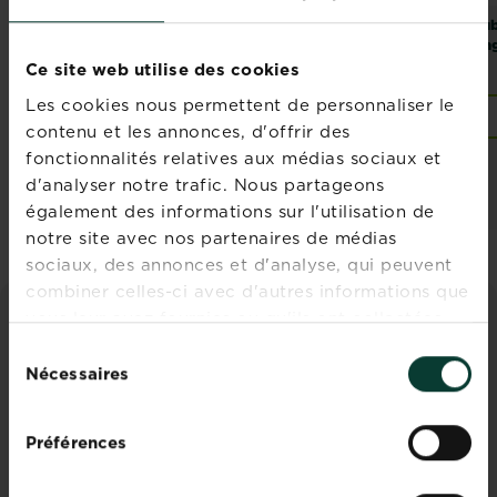
®
®
Substral
Terreau
Substral
Sub
potager Sans
Amendement du sol
Eng
Tourbe
Sans Tourbe
Ce site web utilise des cookies
Les cookies nous permettent de personnaliser le
Points de vente
Points de vente
contenu et les annonces, d'offrir des
fonctionnalités relatives aux médias sociaux et
d'analyser notre trafic. Nous partageons
également des informations sur l'utilisation de
notre site avec nos partenaires de médias
sociaux, des annonces et d'analyse, qui peuvent
combiner celles-ci avec d'autres informations que
vous leur avez fournies ou qu'ils ont collectées
CONSEILS ET INSPIRATIONS
lors de votre utilisation de leurs services.
Sélection
Nécessaires
du
Découvrez tous les articles
consentement
Préférences