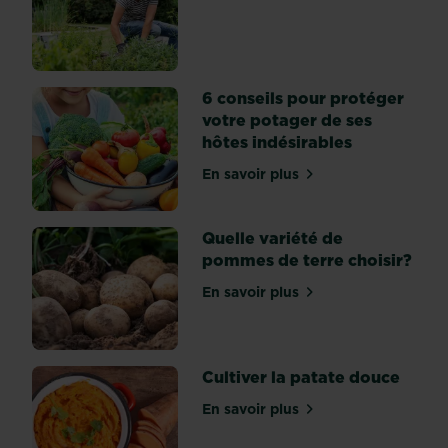
croissent
en
pleine
santé
6 conseils pour protéger
?
votre potager de ses
C’est
hôtes indésirables
tout
à
En savoir plus
sur 6 conseils pour protég
fait
possible
Quelle variété de
avec
pommes de terre choisir?
nos
conseils.
En savoir plus
sur Quelle variété de pomm
Cultiver la patate douce
En savoir plus
sur Cultiver la patate douc