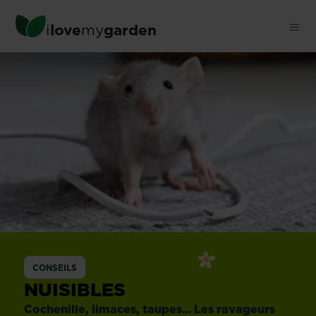
Skip
to
i
love
my
garden
main
content
CONSEILS
NUISIBLES
Cochenille, limaces, taupes… Les ravageurs