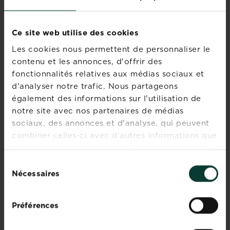
plus
communs
Perce-oreille
dans
Ce site web utilise des cookies
les
En savoir plus
sur Perce-oreille
Les cookies nous permettent de personnaliser le
jardins.
contenu et les annonces, d'offrir des
Ils
fonctionnalités relatives aux médias sociaux et
sont
d'analyser notre trafic. Nous partageons
présents
également des informations sur l'utilisation de
Mouche de la carotte
en
notre site avec nos partenaires de médias
grand
En savoir plus
sur Mouche de la carotte
nombre
sociaux, des annonces et d'analyse, qui peuvent
et
combiner celles-ci avec d'autres informations que
sont
vous leur avez fournies ou qu'ils ont collectées
capables
lors de votre utilisation de leurs services.
Sélection
de
Limaces
Nécessaires
du
manger
En savoir plus
consentement
et
sur Limaces
de
Préférences
détruire
un...