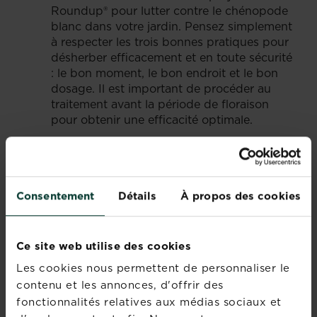
Roundup® pour lutter contre le chénopode
blanc dans votre jardin. Pensez simplement
à respecter les trois bonnes pratiques pour
désherber efficacement et en toute sécurité
: le bon moment, le bon endroit et le bon
dosage. Il est important de procéder au
traitement avant la période de floraison
pour obtenir une efficacité optimale.
COMMENT FREINER L’INVASION
DU CHÉNOPODE BLANC ?
Consentement
Détails
À propos des cookies
Le chénopode blanc peut voir son invasion
stoppée grâce à différentes techniques :
Ce site web utilise des cookies
Le faux semis
: la plante appréciant les sols
bien travaillés, il est possible de la duper en
Les cookies nous permettent de personnaliser le
préparant le sol comme pour un semis au
contenu et les annonces, d'offrir des
début de printemps, attendre la levée des
fonctionnalités relatives aux médias sociaux et
plantules des mauvaises herbes et sarcler le