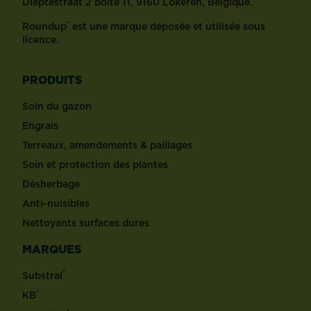
Dieptestraat 2 boîte 11, 9160 Lokeren, Belgique.
®
Roundup
est une marque déposée et utilisée sous
licence.
PRODUITS
Soin du gazon
Engrais
Terreaux, amendements & paillages
Soin et protection des plantes
Désherbage
Anti-nuisibles
Nettoyants surfaces dures
MARQUES
®
Substral
®
KB