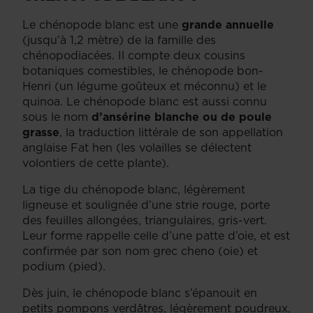
Le chénopode blanc est une
grande annuelle
(jusqu’à 1,2 mètre) de la famille des
chénopodiacées. Il compte deux cousins
botaniques comestibles, le chénopode bon-
Henri (un légume goûteux et méconnu) et le
quinoa. Le chénopode blanc est aussi connu
sous le nom
d’ansérine blanche ou de poule
grasse
, la traduction littérale de son appellation
anglaise Fat hen (les volailles se délectent
volontiers de cette plante).
La tige du chénopode blanc, légèrement
ligneuse et soulignée d’une strie rouge, porte
des feuilles allongées, triangulaires, gris-vert.
Leur forme rappelle celle d’une patte d’oie, et est
confirmée par son nom grec cheno (oie) et
podium (pied).
Dès juin, le chénopode blanc s’épanouit en
petits pompons verdâtres, légèrement poudreux,