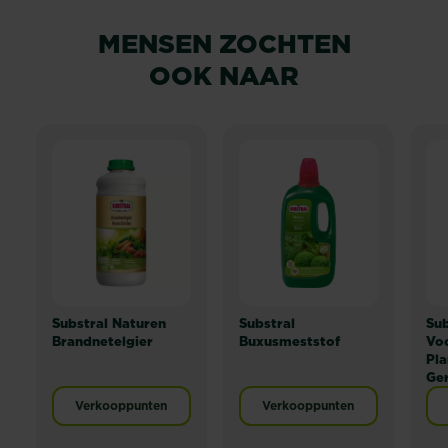
MENSEN ZOCHTEN
OOK NAAR
Substral Naturen
Substral
Sub
Brandnetelgier
Buxusmeststof
Voo
Pla
Ge
Verkooppunten
Verkooppunten