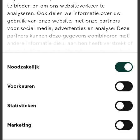
Lees meer
te bieden en om ons websiteverkeer te
Geen tijd, wel een droomgazon?
analyseren. Ook delen we informatie over uw
gebruik van onze website, met onze partners
voor social media, advertenties en analyse. Deze
Potgrond voor bloemen -
partners kunnen deze gegevens combineren met
Substral
andere informatie die u aan hen heeft verstrekt of
Lees meer
Potgrond voor bloemen - Su
die ze hebben verzameld op basis van uw gebruik
van hun diensten.
Toestemmingsselectie
Noodzakelijk
Algen en groene aanslag
verwijderen van tegels
Voorkeuren
Lees meer
Algen en groene aanslag ve
Statistieken
10 tips om een Japanse
tuin aanleggen: creëer
Marketing
een rustige ruimte met
landschapsarchitectuur