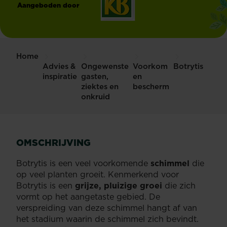
Aangeboden door
®
KB
Home
Advies &
Ongewenste
Voorkom
Botrytis
inspiratie
gasten,
en
ziektes en
bescherm
onkruid
OMSCHRIJVING
Botrytis is een veel voorkomende
schimmel
die
op veel planten groeit. Kenmerkend voor
Botrytis is een
grijze, pluizige groei
die zich
vormt op het aangetaste gebied. De
verspreiding van deze schimmel hangt af van
het stadium waarin de schimmel zich bevindt.