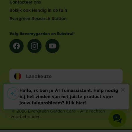
Contacteer ons
Bekijk ook Handig in de tuin
Evergreen Research Station
Volg ilovemygarden en Substral®
Landkeuze
Footer
Wettelijke Bepalingen
Technische info
Privacy en cookies
Cookie voorkeuren aanpassen
©
2026 Evergreen Garden Care – Alle rechten
voorbehouden.