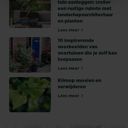
tuin aanleggen: creëer
ogen,
een rustige ruimte met
zeker
landschapsarchitectuur
als
en planten
je
het
Lees meer
10 tips om een Japanse tuin
niet
regelmatig
10 inspirerende
verwijdert.
voorbeelden van
Dan
voortuinen die je zelf kan
kan...
toepassen
Lees meer
10 inspirerende voorbeelden
Klimop snoeien en
verwijderen
Lees meer
Klimop snoeien en verwijde