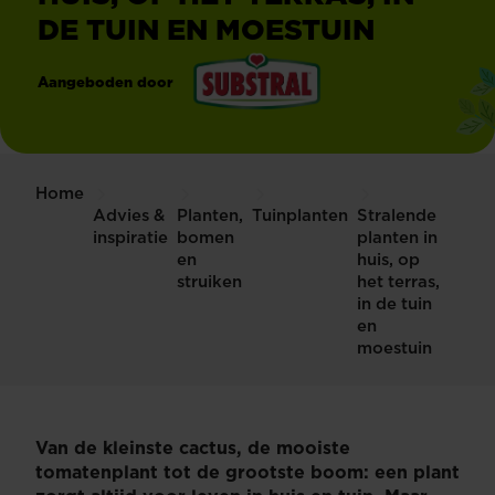
DE TUIN EN MOESTUIN
Aangeboden door
®
Substral
Home
Advies &
Planten,
Tuinplanten
Stralende
inspiratie
bomen
planten in
en
huis, op
struiken
het terras,
in de tuin
en
moestuin
Van de kleinste cactus, de mooiste
tomatenplant tot de grootste boom: een plant