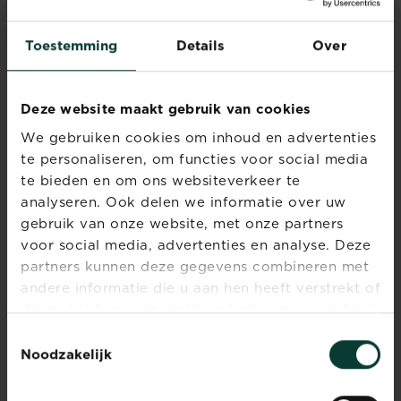
Toestemming
Details
Over
ADVIES & INSPIRATIE
Ontdek alle artikelen
Deze website maakt gebruik van cookies
We gebruiken cookies om inhoud en advertenties
te personaliseren, om functies voor social media
te bieden en om ons websiteverkeer te
analyseren. Ook delen we informatie over uw
gebruik van onze website, met onze partners
voor social media, advertenties en analyse. Deze
partners kunnen deze gegevens combineren met
Onkruid verwijderen op
andere informatie die u aan hen heeft verstrekt of
jouw oprit
die ze hebben verzameld op basis van uw gebruik
van hun diensten.
Toestemmingsselectie
Onkruid
Lees meer
Onkruid verwijderen op jouw oprit
Noodzakelijk
is
eigenlijk
niet