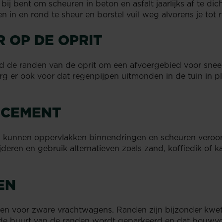
ij bent om scheuren in beton en asfalt jaarlijks af te dich
en in en rond te sheur en borstel vuil weg alvorens je tot 
R OP DE OPRIT
d de randen van de oprit om een ​​afvoergebied voor sne
org er ook voor dat regenpijpen uitmonden in de tuin in pl
P CEMENT
kunnen oppervlakken binnendringen en scheuren veroorz
eren en gebruik alternatieven zoals zand, koffiedik of 
EN
rpen voor zware vrachtwagens. Randen zijn bijzonder kwets
 de buurt van de randen wordt geparkeerd en dat bouwvoe