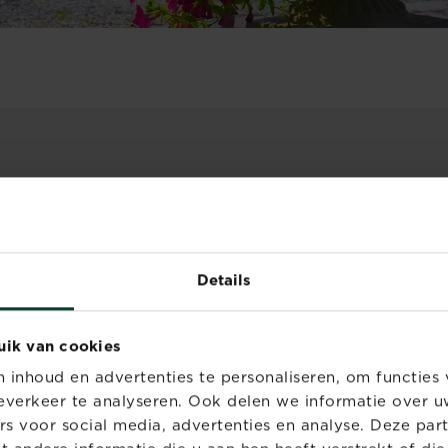
MET GROENE AANSLAG R
Een ontgroeningsritueel v
Details
over een studentikoos inw
het verwijderen van groen
hiervoor speciale produc
uik van cookies
werden ontwikkeld zodat 
inhoud en advertenties te personaliseren, om functies 
probleem aan te pakken 
verkeer te analyseren. Ook delen we informatie over u
omgeving rondom de opri
rs voor social media, advertenties en analyse. Deze par
Het klink cliché maar het 