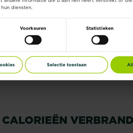
andere informatie die u aan hen heeft verstrekt of di
gebruiksaanwijzingen goe
 hun diensten.
oprit reinigt met deze pr
product zijn werk zal doe
Voorkeuren
Statistieken
Ontdek o
cookies
Selectie toestaan
Al
& CALORIEËN VERBRAN