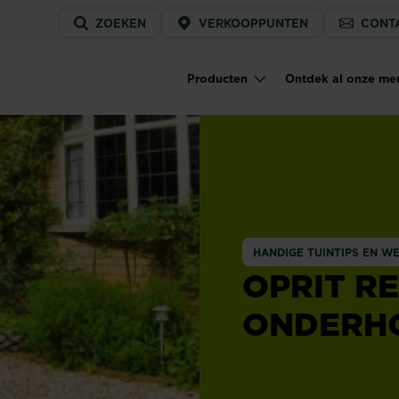
Service
ZOEKEN
VERKOOPPUNTEN
CONT
menu
Producten
Ontdek al onze me
Main navigation
HANDIGE TUINTIPS EN W
OPRIT RE
ONDERH