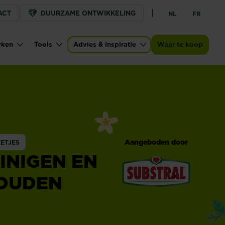
ACT
DUURZAME ONTWIKKELING
NL
FR
rken
Tools
Advies & inspiratie
Waar te koop
Aangeboden door
EETJES
INIGEN EN
OUDEN
®
Substral