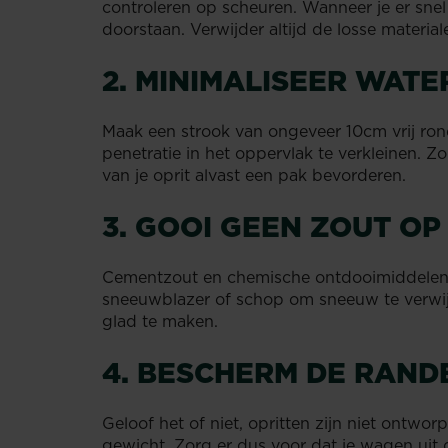
controleren op scheuren. Wanneer je er snel b
doorstaan. Verwijder altijd de losse material
2. MINIMALISEER WATE
Maak een strook van ongeveer 10cm vrij ron
penetratie in het oppervlak te verkleinen. Z
van je oprit alvast een pak bevorderen.
3. GOOI GEEN ZOUT O
Cementzout en chemische ontdooimiddelen 
sneeuwblazer of schop om sneeuw te verwijd
glad te maken.
4. BESCHERM DE RAND
Geloof het of niet, opritten zijn niet ontwo
gewicht. Zorg er dus voor dat je wagen uit