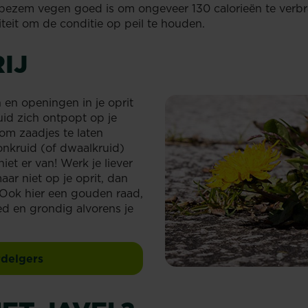
de bezem vegen goed is om ongeveer 130 calorieën te verb
teit om de conditie op peil te houden.
IJ
 en openingen in je oprit
uid zich ontpopt op je
 om zaadjes te laten
 onkruid (of dwaalkruid)
et er van! Werk je liever
aar niet op je oprit, dan
 Ook hier een gouden raad,
ed en grondig alvorens je
delgers