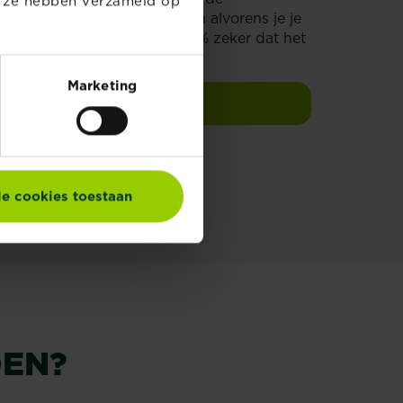
e ze hebben verzameld op
d en grondig door te nemen alvorens je je
oducten. Enkel zo ben je 100% zeker dat het
n.
Marketing
nze groene aanslagreiniger
le cookies toestaan
DEN?