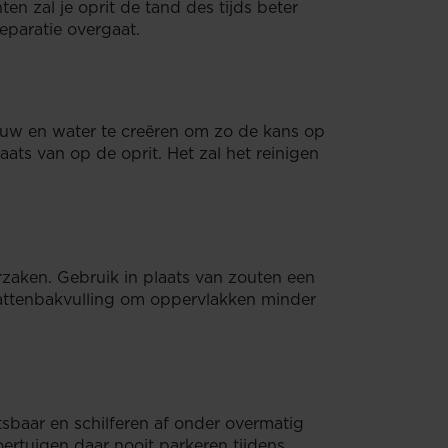
ten zal je oprit de tand des tijds beter
reparatie overgaat.
euw en water te creëren om zo de kans op
aats van op de oprit. Het zal het reinigen
aken. Gebruik in plaats van zouten een
kattenbakvulling om oppervlakken minder
baar en schilferen af ​​onder overmatig
rtuigen daar nooit parkeren tijdens