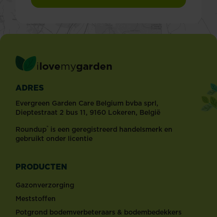
i
love
my
garden
ADRES
Evergreen Garden Care Belgium bvba sprl,
Dieptestraat 2 bus 11, 9160 Lokeren, België
®
Roundup
is een geregistreerd handelsmerk en
gebruikt onder licentie
PRODUCTEN
Gazonverzorging
Meststoffen
Potgrond bodemverbeteraars & bodembedekkers