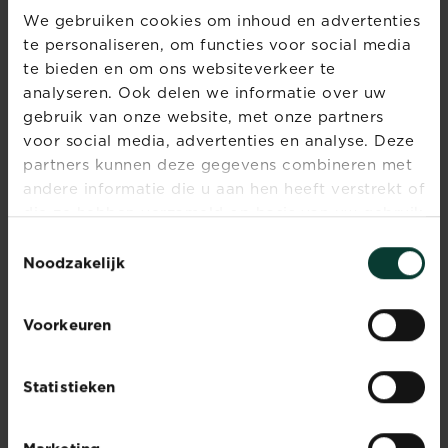
wordt
We gebruiken cookies om inhoud en advertenties
een
te personaliseren, om functies voor social media
fluitje
te bieden en om ons websiteverkeer te
van
analyseren. Ook delen we informatie over uw
een
gebruik van onze website, met onze partners
cent
voor social media, advertenties en analyse. Deze
Oh,
partners kunnen deze gegevens combineren met
die
andere informatie die u aan hen heeft verstrekt of
bloesems
Fruit van eigen bodem
aan
die ze hebben verzameld op basis van uw gebruik
Ken
Lees meer
de
van hun diensten.
Fruit van eigen bodem
Toestemmingsselectie
jij
fruitbomen
Noodzakelijk
Court
zien
Pendu,
er
Jefkespeer
weer
Voorkeuren
of
oogverblindend
Comtesse
uit.
de
Je
Statistieken
Paris?
kijkt
Oude
al
appel-