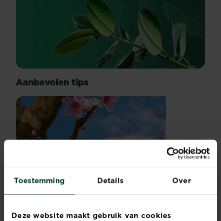
Aanbevolen tips
Toestemming
Details
Over
Fruitbomen snoeien
Een
Lees meer
Fruitbomen snoeien
fruitboom
Deze website maakt gebruik van cookies
snoeien