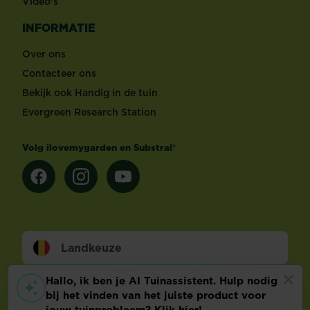
Video's
INFORMATIE
Over ons
Contacteer ons
Bekijk ook Handig in de tuin
Evergreen Research Station
Volg ilovemygarden en Substral®
Landkeuze
Footer
Wettelijke Bepalingen
Technische info
Privacy en cookies
Cookie voorkeuren aanpassen