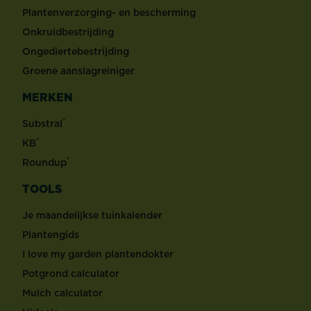
Plantenverzorging- en bescherming
Onkruidbestrijding
Ongediertebestrijding
Groene aanslagreiniger
MERKEN
®
Substral
®
KB
®
Roundup
TOOLS
Je maandelijkse tuinkalender
Plantengids
I love my garden plantendokter
Potgrond calculator
Mulch calculator