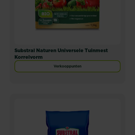
van
heerlijk
sappig
fruit.
Substral Naturen Universele Tuinmest
Korrelvorm
Verkooppunten