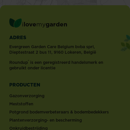
i
love
my
garden
ADRES
Evergreen Garden Care Belgium bvba sprl,
Dieptestraat 2 bus 11, 9160 Lokeren, België
®
Roundup
is een geregistreerd handelsmerk en
gebruikt onder licentie
PRODUCTEN
Gazonverzorging
Meststoffen
Potgrond bodemverbeteraars & bodembedekkers
Plantenverzorging- en bescherming
Onkruidbestrijding