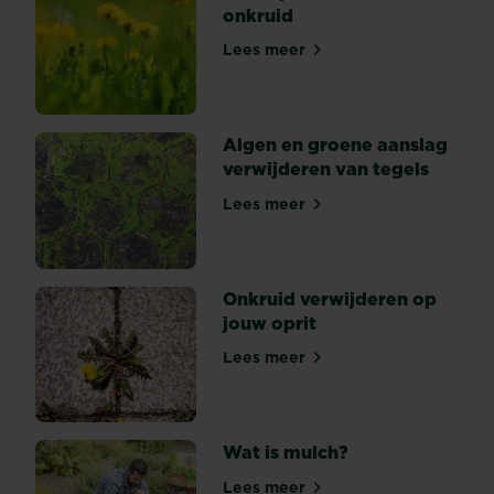
turbosnelheid
onkruid
op
los!
Lees meer
Dwaalplanten - Kruid of onk
Kortom,
in
de
Algen en groene aanslag
tuin
verwijderen van tegels
maken
ze
Lees meer
Algen en groene aanslag ve
ons
het
leven
zuur....
Onkruid verwijderen op
Maar
jouw oprit
wat
Lees meer
als
Onkruid verwijderen op jouw
ze
niet
zo...
Wat is mulch?
Lees meer