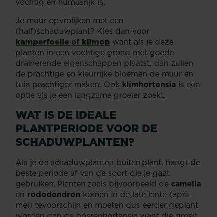
vochtig en humusrijk is.
Je muur opvrolijken met een
(half)schaduwplant? Kies dan voor
kamperfoelie
of
klimop
want als je deze
planten in een vochtige grond met goede
drainerende eigenschappen plaatst, dan zullen
de prachtige en kleurrijke bloemen de muur en
tuin prachtiger maken. Ook
klimhortensia
is een
optie als je een langzame groeier zoekt.
WAT IS DE IDEALE
PLANTPERIODE VOOR DE
SCHADUWPLANTEN?
Als je de schaduwplanten buiten plant, hangt de
beste periode af van de soort die je gaat
gebruiken. Planten zoals bijvoorbeeld de
camelia
en
rododendron
komen in de late lente (april-
mei) tevoorschijn en moeten dus eerder geplant
worden dan de boerenhortensia want die groeit