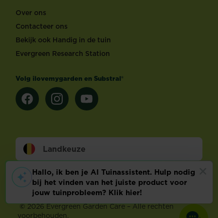
Over ons
Contacteer ons
Bekijk ook Handig in de tuin
Evergreen Research Station
Volg ilovemygarden en Substral®
Landkeuze
Footer
Wettelijke Bepalingen
Technische info
Privacy en cookies
Cookie voorkeuren aanpassen
©
2026 Evergreen Garden Care – Alle rechten
voorbehouden.