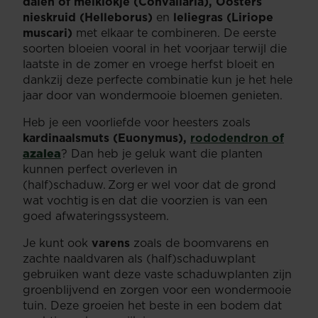
dalen of meiklokje (Convallaria), Oosters
nieskruid (Helleborus)
en
leliegras (Liriope
muscari)
met elkaar te combineren. De eerste
soorten bloeien vooral in het voorjaar terwijl die
laatste in de zomer en vroege herfst bloeit en
dankzij deze perfecte combinatie kun je het hele
jaar door van wondermooie bloemen genieten.
Heb je een voorliefde voor heesters zoals
kardinaalsmuts (Euonymus),
rododendron
of
azalea
? Dan heb je geluk want die planten
kunnen perfect overleven in
(half)schaduw. Zorg er wel voor dat de grond
wat vochtig is en dat die voorzien is van een
goed afwateringssysteem.
Je kunt ook
varens
zoals de boomvarens en
zachte naaldvaren als (half)schaduwplant
gebruiken want deze vaste schaduwplanten zijn
groenblijvend en zorgen voor een wondermooie
tuin. Deze groeien het beste in een bodem dat