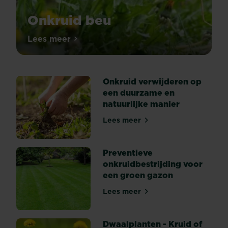
Onkruid beu
Natuurlijk
Lees meer
Onkruid beu
komen
deze
planten
Onkruid verwijderen op
op
een duurzame en
magische
natuurlijke manier
wijze
als
Lees meer
Onkruid verwijderen op een
eerste
terug!
En
Preventieve
natuurlijk
onkruidbestrijding voor
woekeren
een groen gazon
ze
Lees meer
er
Preventieve onkruidbestrij
met
een
Dwaalplanten - Kruid of