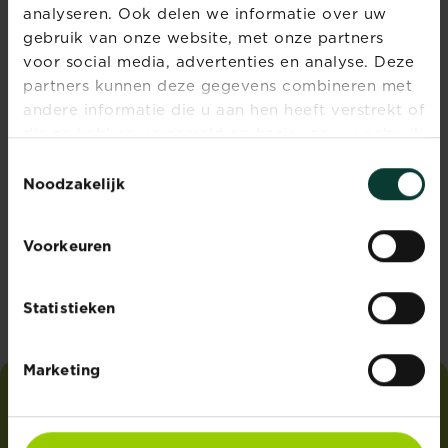
Evergreen Garden Care Belgium
analyseren. Ook delen we informatie over uw
Dieptestraat 2 bus 11
gebruik van onze website, met onze partners
9160 Lokeren
voor social media, advertenties en analyse. Deze
partners kunnen deze gegevens combineren met
andere informatie die u aan hen heeft verstrekt of
die ze hebben verzameld op basis van uw gebruik
BEELDENBANK
van hun diensten.
Toestemmingsselectie
Noodzakelijk
VERDELER WORDEN?
Voorkeuren
STUUR ONS EEN E-MAIL
Statistieken
Marketing
i
love
my
garden