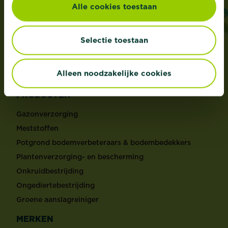
Alle cookies toestaan
ADRES
Evergreen Garden Care Belgium bvba sprl,
Dieptestraat 2 bus 11, 9160 Lokeren, België
Selectie toestaan
®
Roundup
is een geregistreerd handelsmerk en
gebruikt onder licentie
Alleen noodzakelijke cookies
PRODUCTEN
Gazonverzorging
Meststoffen
Potgrond bodemverbeteraars & bodembedekkers
Plantenverzorging- en bescherming
Onkruidbestrijding
Ongediertebestrijding
Groene aanslagreiniger
MERKEN