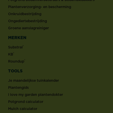
Plantenverzorging- en bescherming
Onkruidbestrijding
Ongediertebestrijding
Groene aanslagreiniger
MERKEN
®
Substral
®
KB
®
Roundup
TOOLS
Je maandelijkse tuinkalender
Plantengids
I love my garden plantendokter
Potgrond calculator
Mulch calculator