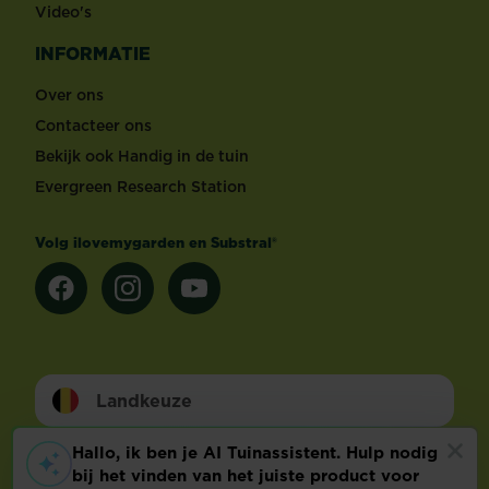
Video's
INFORMATIE
Over ons
Contacteer ons
Bekijk ook Handig in de tuin
Evergreen Research Station
Volg ilovemygarden en Substral®
Landkeuze
Footer
Wettelijke Bepalingen
Technische info