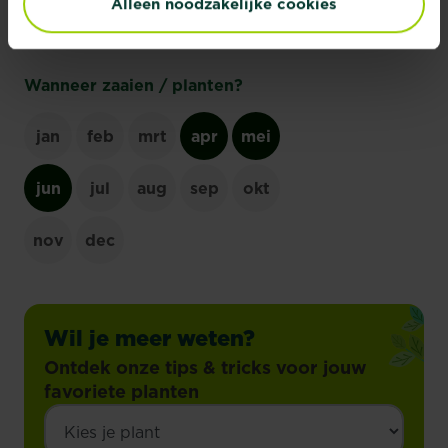
Alleen noodzakelijke cookies
Wanneer zaaien / planten?
jan
feb
mrt
apr
mei
jun
jul
aug
sep
okt
nov
dec
Wil je meer weten?
Ontdek onze tips & tricks voor jouw
favoriete planten