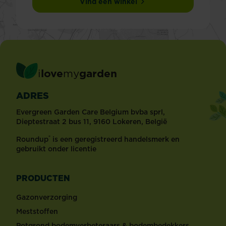
Vind een winkel
i
love
my
garden
ADRES
Evergreen Garden Care Belgium bvba sprl,
Dieptestraat 2 bus 11, 9160 Lokeren, België
®
Roundup
is een geregistreerd handelsmerk en
gebruikt onder licentie
PRODUCTEN
Gazonverzorging
Meststoffen
Potgrond bodemverbeteraars & bodembedekkers