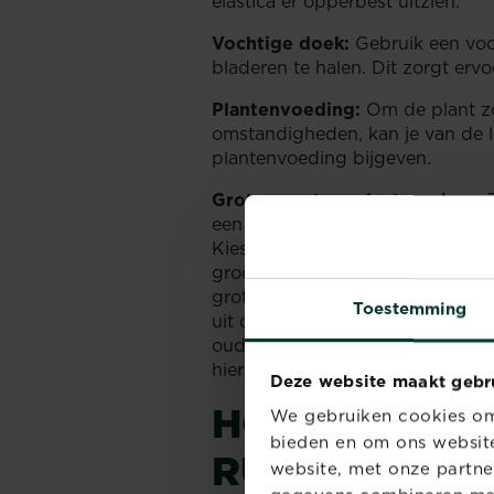
elastica er opperbest uitzien:
Vochtige doek:
Gebruik een voc
bladeren te halen. Dit zorgt erv
Plantenvoeding:
Om de plant zo
omstandigheden, kan je van de le
plantenvoeding bijgeven.
Grotere pot en plantenschep:
Z
een te kleine pot. Daarom is het 
Kies een pot die maximaal 20% gr
groot en kunnen de wortels begi
grote bak of gewoon op de gron
Toestemming
uit de oude pot, met je handen 
oude aarde eraf en plant in de 
hiervoor
universele potgrond
.
Deze website maakt gebr
HOE BEMEST 
We gebruiken cookies om 
bieden en om ons website
RUBBERPLA
website, met onze partne