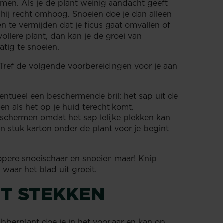
en. Als je de plant weinig aandacht geeft
t hij recht omhoog. Snoeien doe je dan alleen
 te vermijden dat je ficus gaat omvallen of
vollere plant, dan kan je de groei van
matig te snoeien.
. Tref de volgende voorbereidingen voor je aan
tueel een beschermende bril: het sap uit de
eren als het op je huid terecht komt.
eschermen omdat het sap lelijke plekken kan
n stuk karton onder de plant voor je begint
pere snoeischaar en snoeien maar! Knip
s waar het blad uit groeit.
T STEKKEN
ubberplant doe je in het voorjaar en kan op