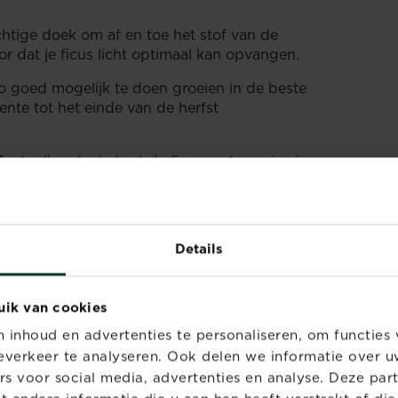
htige doek om af en toe het stof van de
oor dat je ficus licht optimaal kan opvangen.
 goed mogelijk te doen groeien in de beste
nte tot het einde van de herfst
oals elke plant stopt de ficus met groeien in
belangrijk om de plant af en toe te verpotten.
oter is dan de oude, anders is de stap te
nnen rotten. Verpotten doe je boven een
d boven krantenpapier. Verwijder de plant
Details
of eventueel met een plantenschep. Schud de
nieuwe pot met nieuwe aarde. Gebruik
uik van cookies
IK MIJN
inhoud en advertenties te personaliseren, om functies 
verkeer te analyseren. Ook delen we informatie over u
NT?
rs voor social media, advertenties en analyse. Deze par