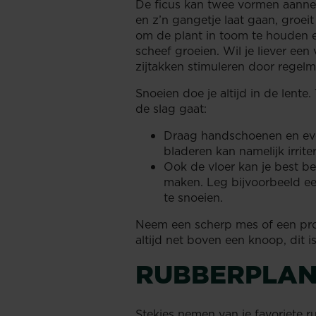
De ficus kan twee vormen aannem
en z’n gangetje laat gaan, groei
om de plant in toom te houden en
scheef groeien. Wil je liever een 
zijtakken stimuleren door regel
Snoeien doe je altijd in de lente
de slag gaat:
Draag handschoenen en even
bladeren kan namelijk irrit
Ook de vloer kan je best b
maken. Leg bijvoorbeeld ee
te snoeien.
Neem een scherp mes of een pro
altijd net boven een knoop, dit i
RUBBERPLAN
Stekjes nemen van je favoriete r