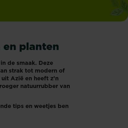
n en planten
n in de smaak. Deze
van strak tot modern of
uit Azië en heeft z’n
vroeger natuurrubber van
ende tips en weetjes ben