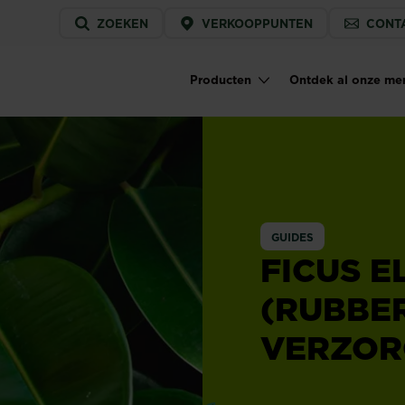
Service
ZOEKEN
VERKOOPPUNTEN
CONT
menu
Producten
Ontdek al onze me
Main navigation
GUIDES
FICUS E
(RUBBE
VERZOR