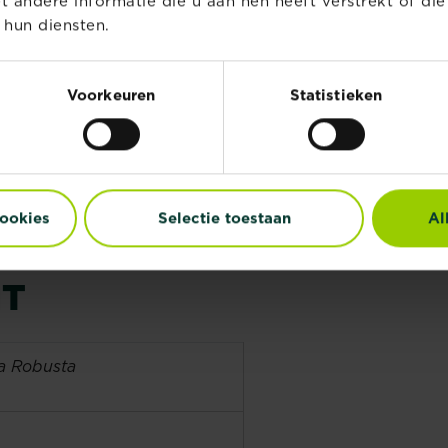
andere informatie die u aan hen heeft verstrekt of di
 hun diensten.
rond geven er ook al voor zorgt dat hij
rond zitten verse voedingsstoffen. Het is
e bemesten als je pas de potgrond hebt
Voorkeuren
Statistieken
oede groeispurt neemt, is verse potgrond niet
voeding nodig. Bemesten doe je met
t en september, bij voorkeur tijdens de
cookies
Selectie toestaan
Al
RKEN VAN DE
NT
ca Robusta